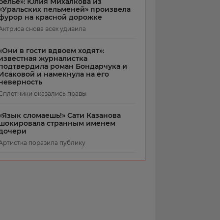
белье»: Юлия Михалкова из
«Уральских пельменей» произвела
фурор на красной дорожке
Актриса снова всех удивила
«Они в гости вдвоем ходят»:
известная журналистка
подтвердила роман Бондарчука и
Исаковой и намекнула на его
неверность
Сплетники оказались правы
«Язык сломаешь!» Сати Казанова
шокировала странным именем
дочери
Артистка поразила публику