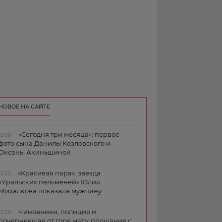
НОВОЕ НА САЙТЕ
«Сегодня три месяца»: первое
15:00
фото сына Данилы Козловского и
Оксаны Акиньшиной
«Красивая пара»: звезда
13:30
«Уральских пельменей» Юлия
Михалкова показала мужчину
Чиновники, полиция и
12:00
почерневшая от горя мать: прощание с