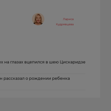
Лариса
Кудрявцева
ех на глазах вцепился в шею Цискаридзе
н рассказал о рождении ребенка