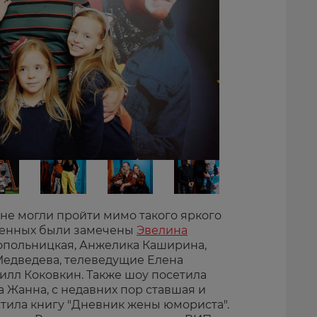
не могли пройти мимо такого яркого
ашенных были замечены
Эвелина
Топольницкая, Анжелика Каширина,
 Медведева, телеведущие Елена
илл Коковкин. Также шоу посетила
 Жанна, с недавних пор ставшая и
тила книгу "Дневник жены юмориста".