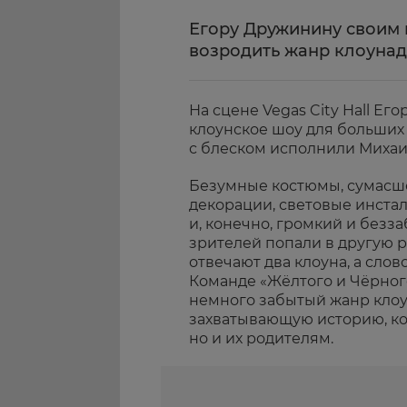
Егору Дружинину своим 
возродить жанр клоуна
На сцене Vegas City Hall Е
клоунское шоу для больших 
с блеском исполнили Михаил
Безумные костюмы, сумасш
декорации, световые инста
и, конечно, громкий и безза
зрителей попали в другую ре
отвечают два клоуна, а слов
Команде «Жёлтого и Чёрного
немного забытый жанр клоун
захватывающую историю, ко
но и их родителям.