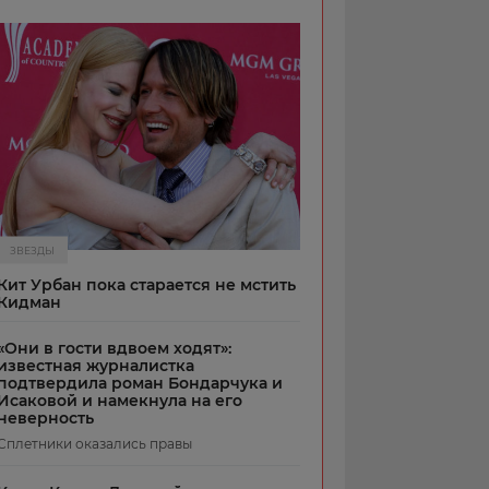
ЗВЕЗДЫ
Кит Урбан пока старается не мстить
Кидман
«Они в гости вдвоем ходят»:
известная журналистка
подтвердила роман Бондарчука и
Исаковой и намекнула на его
неверность
Сплетники оказались правы