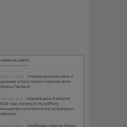
НОВОЕ НА САЙТЕ
Ультракороткий шелк и
7 августа / 22:30
кружева: в Сеть попало горячее фото
Ирины Пеговой
Марьев день 8 августа
7 августа / 21:00
2026 года: почему в эту субботу
женщинам категорически запрещено
работать
«Любимая, прости! Лети!»:
7 августа / 19:30