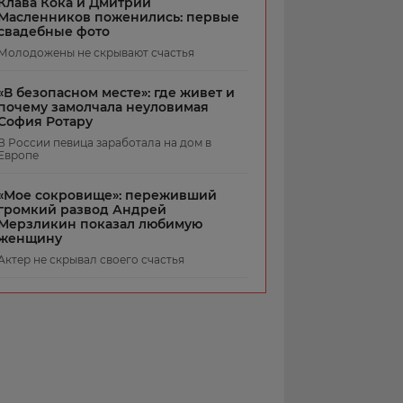
Клава Кока и Дмитрий
Масленников поженились: первые
свадебные фото
Молодожены не скрывают счастья
«В безопасном месте»: где живет и
почему замолчала неуловимая
София Ротару
В России певица заработала на дом в
Европе
«Мое сокровище»: переживший
громкий развод Андрей
Мерзликин показал любимую
женщину
Актер не скрывал своего счастья