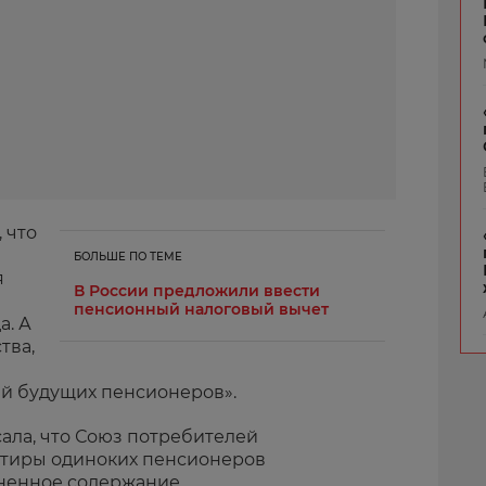
 что
БОЛЬШЕ ПО ТЕМЕ
я
В России предложили ввести
пенсионный налоговый вычет
а. А
тва,
ий будущих пенсионеров».
сала, что Союз потребителей
ртиры одиноких пенсионеров
ненное содержание.