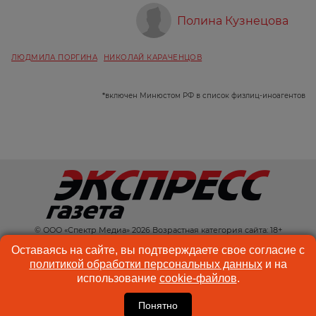
Полина Кузнецова
ЛЮДМИЛА ПОРГИНА
НИКОЛАЙ КАРАЧЕНЦОВ
*
включен Минюстом РФ в список физлиц-иноагентов
© ООО «Спектр Медиа» 2026 Возрастная категория сайта: 18+
КОНТАКТЫ
РЕКЛАМА
Оставаясь на сайте, вы подтверждаете свое согласие с
политикой обработки персональных данных
и на
КУКИ-ФАЙЛЫ
ПОЛЬЗОВАТЕЛЬСКОЕ
использование
cookie-файлов
.
СОГЛАШЕНИЕ
Понятно