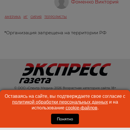
Фоменко Виктория
АМЕРИКА
ИГ
СИРИЯ
ТЕРРОРИСТЫ
*
Организация запрещена на территории РФ
© ООО «Спектр Медиа» 2026 Возрастная категория сайта: 18+
КОНТАКТЫ
РЕКЛАМА
Оставаясь на сайте, вы подтверждаете свое согласие с
политикой обработки персональных данных
и на
КУКИ-ФАЙЛЫ
ПОЛЬЗОВАТЕЛЬСКОЕ
использование
cookie-файлов
.
СОГЛАШЕНИЕ
Понятно