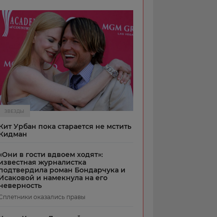
ЗВЕЗДЫ
Кит Урбан пока старается не мстить
Кидман
«Они в гости вдвоем ходят»:
известная журналистка
подтвердила роман Бондарчука и
Исаковой и намекнула на его
неверность
Сплетники оказались правы