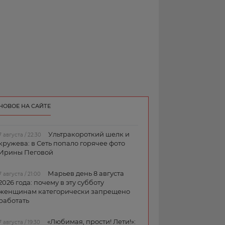
НОВОЕ НА САЙТЕ
Ультракороткий шелк и
7 августа / 22:30
кружева: в Сеть попало горячее фото
Ирины Пеговой
Марьев день 8 августа
7 августа / 21:00
2026 года: почему в эту субботу
женщинам категорически запрещено
работать
«Любимая, прости! Лети!»:
7 августа / 19:30