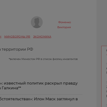
Фоменко
Виктория
Н
МИНОБОРОНЫ РФ
ЭКОНОМИКА
а территории РФ
*
включен Минюстом РФ в список физлиц-иноагентов
»: известный политик раскрыл правду
 Галкина**
стоятельствах»: Илон Маск заглянул в