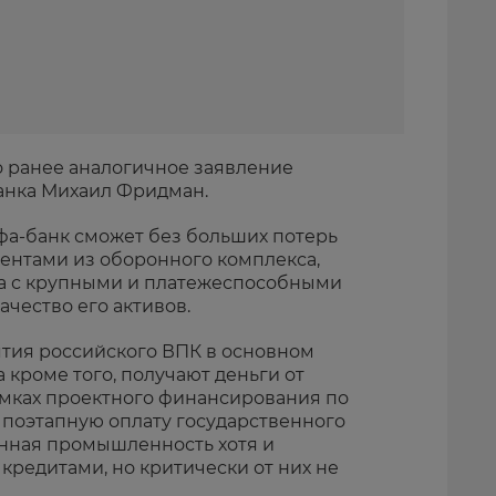
о ранее аналогичное заявление
анка Михаил Фридман.
ьфа-банк сможет без больших потерь
иентами из оборонного комплекса,
тва с крупными и платежеспособными
чество его активов.
ятия российского ВПК в основном
 кроме того, получают деньги от
мках проектного финансирования по
поэтапную оплату государственного
енная промышленность хотя и
кредитами, но критически от них не