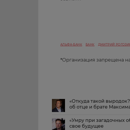
АЛЬФА-БАНК
БАНК
ДМИТРИЙ РОГОЗИ
*
Организация запрещена н
«Откуда такой выродок?
об отце и брате Максима
«Умру при загадочных об
свое будущее