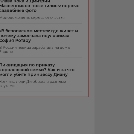
Клава Кока и Дмитрий
Масленников поженились: первые
свадебные фото
Молодожены не скрывают счастья
«В безопасном месте»: где живет и
почему замолчала неуловимая
София Ротару
В России певица заработала на дом в
Европе
Ликвидация по приказу
королевской семьи? Как и за что
могли убить принцессу Диану
Кончина леди Ди обросла разными
слухами