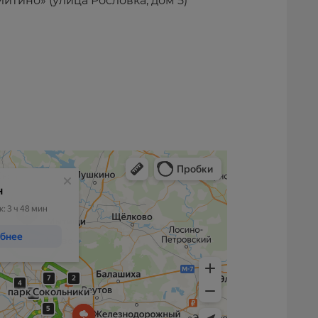
тино» (улица Рословка, дом 5)