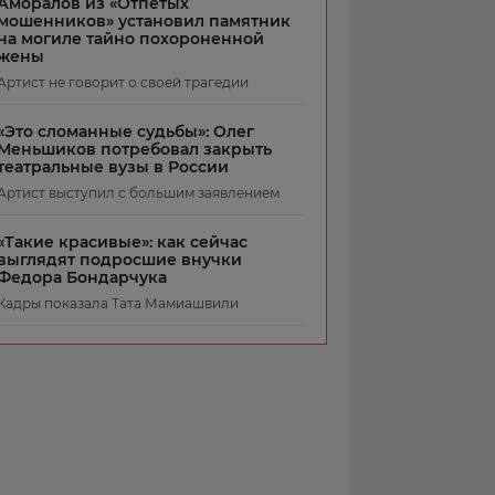
Аморалов из «Отпетых
мошенников» установил памятник
на могиле тайно похороненной
жены
Артист не говорит о своей трагедии
«Это сломанные судьбы»: Олег
Меньшиков потребовал закрыть
театральные вузы в России
Артист выступил с большим заявлением
«Такие красивые»: как сейчас
выглядят подросшие внучки
Федора Бондарчука
Кадры показала Тата Мамиашвили