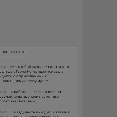
НОВОЕ НА САЙТЕ
«Мы с тобой находим силы шагать
12:00
дальше»: Теона Контридзе показала
идиллию с прикованным к
инвалидному креслу мужем
Заработала в России 15 млрд
10:30
рублей: куда пропали несметные
богатства Пугачевой
Не вздумайте выходить из дома в
00:00
дождь: чего еще стоит опасаться 9