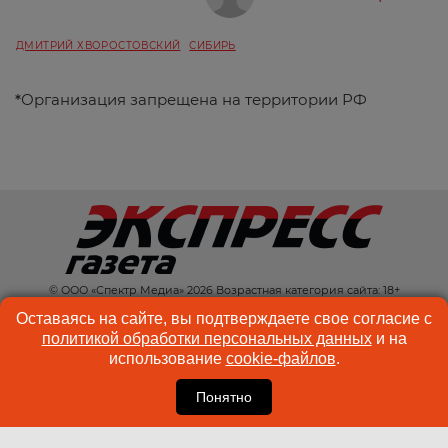
ДМИТРИЙ ХВОРОСТОВСКИЙ
СИБИРЬ
*
Организация запрещена на территории РФ
© ООО «Спектр Медиа» 2026 Возрастная категория сайта: 18+
КОНТАКТЫ
РЕКЛАМА
Оставаясь на сайте, вы подтверждаете свое согласие с
политикой обработки персональных данных
и на
КУКИ-ФАЙЛЫ
ПОЛЬЗОВАТЕЛЬСКОЕ
использование
cookie-файлов
.
СОГЛАШЕНИЕ
Понятно