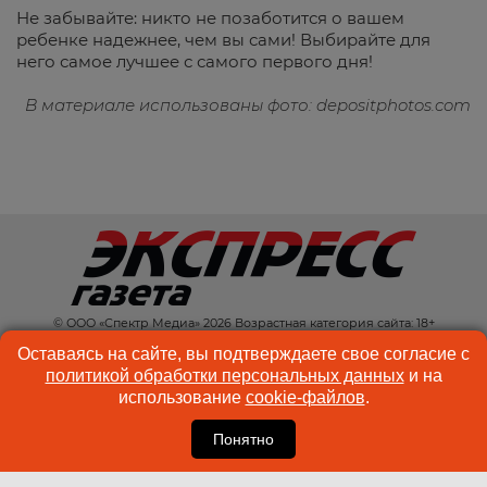
Не забывайте: никто не позаботится о вашем
ребенке надежнее, чем вы сами! Выбирайте для
него самое лучшее с самого первого дня!
В материале использованы фото: depositphotos.com
© ООО «Спектр Медиа» 2026 Возрастная категория сайта: 18+
КОНТАКТЫ
РЕКЛАМА
Оставаясь на сайте, вы подтверждаете свое согласие с
политикой обработки персональных данных
и на
КУКИ-ФАЙЛЫ
ПОЛЬЗОВАТЕЛЬСКОЕ
использование
cookie-файлов
.
СОГЛАШЕНИЕ
Понятно