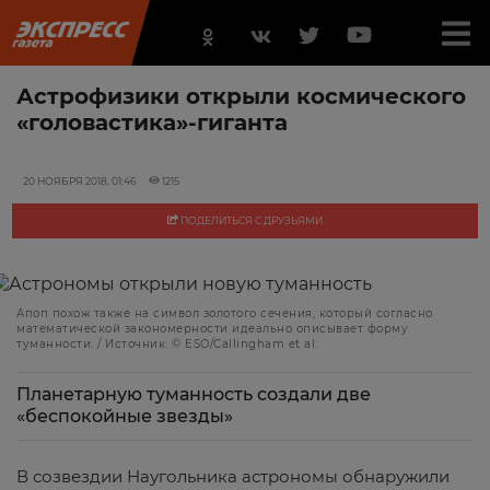
Астрофизики открыли космического
«головастика»-гиганта
20 НОЯБРЯ 2018, 01:46
1215
ПОДЕЛИТЬСЯ С ДРУЗЬЯМИ
Апоп похож также на символ золотого сечения, который согласно
математической закономерности идеально описывает форму
туманности. / Источник: © ESO/Callingham et al.
Планетарную туманность создали две
«беспокойные звезды»
В созвездии Наугольника астрономы обнаружили