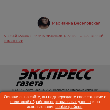
Марианна Веселовская
АЛЕКСЕЙ БАТАЛОВ
НИКИТА МИХАЛКОВ
СКАНДАЛ
СЛЕДСТВЕННЫЙ
КОМИТЕТ РФ
© ООО «Спектр Медиа» 2026 Возрастная категория сайта: 18+
КОНТАКТЫ
РЕКЛАМА
Оставаясь на сайте, вы подтверждаете свое согласие с
политикой обработки персональных данных
и на
КУКИ-ФАЙЛЫ
ПОЛЬЗОВАТЕЛЬСКОЕ
использование
cookie-файлов
.
СОГЛАШЕНИЕ