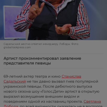
Садальский жестко ответил менеджеру Лободы. Фото:
globallookpress.com
Артист прокомментировал заявление
представителя певицы
69-летний актер театра и кино
Станислав
Садальский
не так давно вызвал гнев популярной
украинской певицы. После дебютного выпуска
нового сезона шоу «Голос.Дети» артист в открытую
выразил возмущение внешним видом и
поведением одной из наставниц проекта.
Светлана
Лобода
, по всей видимости, оказалась не в восторге