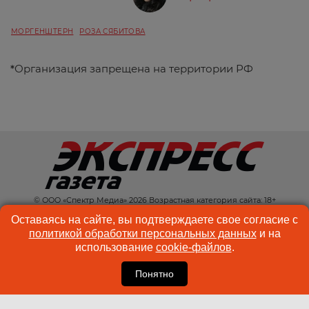
МОРГЕНШТЕРН
РОЗА СЯБИТОВА
*
Организация запрещена на территории РФ
© ООО «Спектр Медиа» 2026 Возрастная категория сайта: 18+
КОНТАКТЫ
РЕКЛАМА
Оставаясь на сайте, вы подтверждаете свое согласие с
политикой обработки персональных данных
и на
КУКИ-ФАЙЛЫ
ПОЛЬЗОВАТЕЛЬСКОЕ
использование
cookie-файлов
.
СОГЛАШЕНИЕ
Понятно