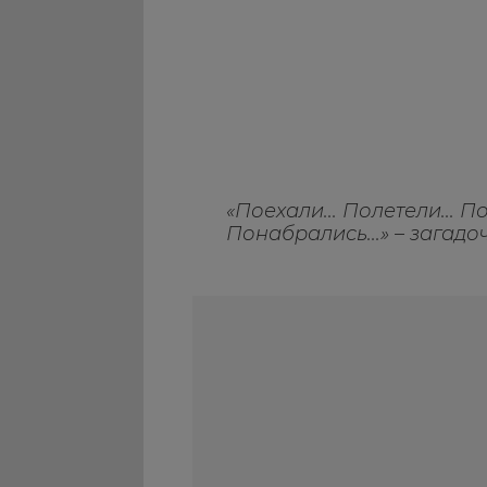
«Поехали... Полетели... П
Понабрались...» – загад