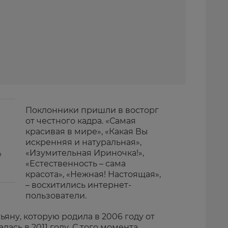
Поклонники пришли в восторг
от честного кадра. «Самая
красивая в мире», «Какая Вы
искренняя и натуральная»,
«Изумительная Ириночка!»,
о
«Естественность – сама
красота», «Нежная! Настоящая»,
– восхитились интернет-
пользователи.
ьяну, которую родила в 2006 году от
ась в 2011 году. С того момента