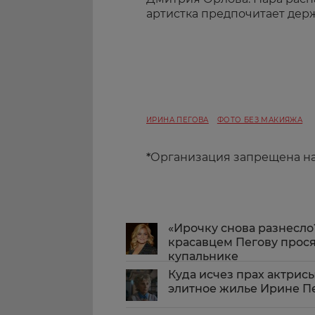
артистка предпочитает держ
ИРИНА ПЕГОВА
ФОТО БЕЗ МАКИЯЖА
*
Организация запрещена н
«Ирочку снова разнесло
красавцем Пегову прося
купальнике
Куда исчез прах актри
элитное жилье Ирине П