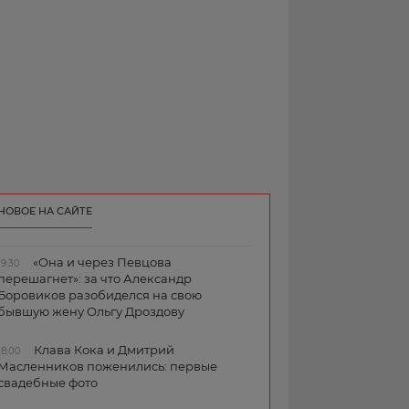
НОВОЕ НА САЙТЕ
«Она и через Певцова
19:30
перешагнет»: за что Александр
Боровиков разобиделся на свою
бывшую жену Ольгу Дроздову
Клава Кока и Дмитрий
18:00
Масленников поженились: первые
свадебные фото