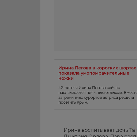
Ирина Пегова в коротких шортах
показала умопомрачительные
ножки
42-летняя Ирина Пегова сейчас
наслаждается пляжным отдыхом. Вмест
заграничных курортов актриса решила
посетить Крым.
Ирина воспитывает дочь Тат
Дмитрия Орлова. Пара распал