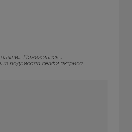
оплыли... Понежились...
очно подписала селфи актриса.