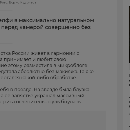
Фото: Борис Кудрявов
елфи в максимально натуральном
а перед камерой совершенно без
стка России живет в гармонии с
а принимает и любит свою
ние этому разместила в микроблоге
дстала абсолютно без макияжа. Также
вергался какой-либо обработке.
ебя в поезде. На звезде была блузка
 а ее запястье украшал массивный
ктриса ослепительно улыбнулась.