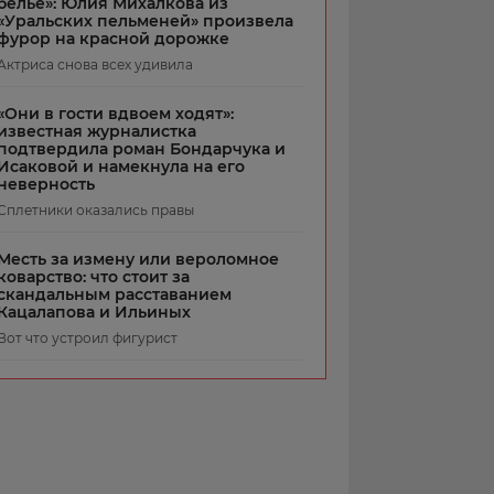
белье»: Юлия Михалкова из
«Уральских пельменей» произвела
фурор на красной дорожке
Актриса снова всех удивила
«Они в гости вдвоем ходят»:
известная журналистка
подтвердила роман Бондарчука и
Исаковой и намекнула на его
неверность
Сплетники оказались правы
Месть за измену или вероломное
коварство: что стоит за
скандальным расставанием
Кацалапова и Ильиных
Вот что устроил фигурист