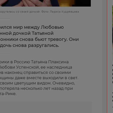
оругалась со своей дочкой. Фото: Лариса Кудрявцева
арился мир между Любовью
енной дочкой Татьяной
онники снова бьют тревогу. Они
 дочь снова разругались.
ики в Россию Татьяна Плаксина
 Любови Успенской, ее наследница
в наконец справиться со своими
щины даже вместе выходили в свет.
х своим цветущим видом. Очевидно,
 потеряла несколько лет назад при
та-Рике.