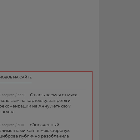
НОВОЕ НА САЙТЕ
Отказываемся от мяса,
6 августа / 22:30
налегаем на картошку: запреты и
рекомендации на Анну Летнюю 7
августа
«Оплаченный
6 августа / 21:00
алиментами хейт в мою сторону»:
Диброва публично разоблачила