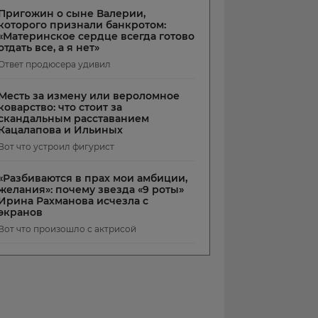
Пригожин о сыне Валерии,
которого признали банкротом:
«Материнское сердце всегда готово
отдать все, а я нет»
Ответ продюсера удивил
Месть за измену или вероломное
коварство: что стоит за
скандальным расставанием
Кацалапова и Ильиных
Вот что устроил фигурист
«Разбиваются в прах мои амбиции,
желания»: почему звезда «9 роты»
Ирина Рахманова исчезла с
экранов
Вот что произошло с актрисой