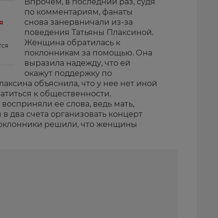
Впрочем, в последний раз, судя
по комментариям, фанаты
снова занервничали из-за
я
поведения Татьяны Плаксиной.
Женщина обратилась к
тся
поклонникам за помощью. Она
выразила надежду, что ей
окажут поддержку по
лаксина объяснила, что у нее нет иной
атиться к общественности.
осприняли ее слова, ведь мать,
 в два счета организовать концерт
поклонники решили, что женщины