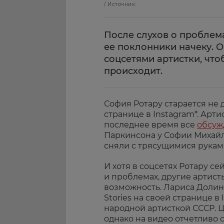
/ Источник:
После слухов о проблем
ее поклонники начеку. О
соцсетями артистки, чтоб
происходит.
София Ротару старается не
странице в Instagram*. Арти
последнее время все
обсуж
Паркинсона у Софии Михайло
сняли с трясущимися рукам
И хотя в соцсетях Ротару се
и проблемах, другие артист
возможность. Лариса Долин
Stories на своей странице в
народной артисткой СССР. 
однако на видео отчетливо