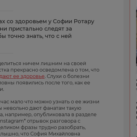
ах со здоровьем у Софии Ротару
ни пристально следят за
ы точно знать, что с ней
 делиться ничем лишним на своей
стка прекрасно осведомлена о том, что
дают ее здоровье
. Слухи о болезни
вны появились после того, как ее
и.
йчас мало что можно узнать о ее жизни
ы невольно дают фанатам такую
а, например, опубликовала в разделе
 Instagram* отрывок разговора с
Целиком фразы трудно разобрать,
 слышно, что София Михайловна