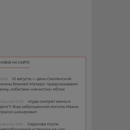
НОВОЕ НА САЙТЕ
10 августа — день Смоленской
00:00
иконы Божией Матери: предсказываем
зиму, избегаем «нечистых» яблок
«Куда смотрят жены и
9 августа / 21:00
дети?» Вид заброшенной могилы Ивана
Краско шокировал
Седокова после
9 августа / 19:30
невообразимой истерики на шоу