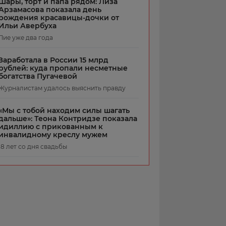
Шары, торт и папа рядом: Лиза
Арзамасова показала день
рождения красавицы-дочки от
Ильи Авербуха
Лие уже два года
Заработала в России 15 млрд
рублей: куда пропали несметные
богатства Пугачевой
Журналистам удалось выяснить правду
«Мы с тобой находим силы шагать
дальше»: Теона Контридзе показала
идиллию с прикованным к
инвалидному креслу мужем
18 лет со дня свадьбы