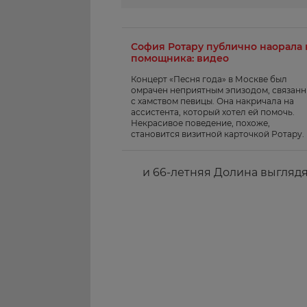
София Ротару публично наорала 
помощника: видео
Концерт «Песня года» в Москве был
омрачен неприятным эпизодом, связан
с хамством певицы. Она накричала на
ассистента, который хотел ей помочь.
Некрасивое поведение, похоже,
становится визитной карточкой Ротару.
и 66-летняя Долина выглядя