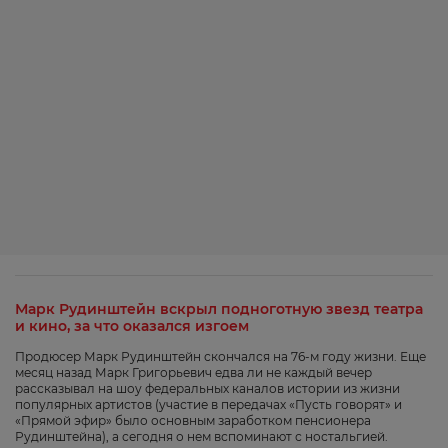
Марк Рудинштейн вскрыл подноготную звезд театра
и кино, за что оказался изгоем
Продюсер Марк Рудинштейн скончался на 76-м году жизни. Еще
месяц назад Марк Григорьевич едва ли не каждый вечер
рассказывал на шоу федеральных каналов истории из жизни
популярных артистов (участие в передачах «Пусть говорят» и
«Прямой эфир» было основным заработком пенсионера
Рудинштейна), а сегодня о нем вспоминают с ностальгией.