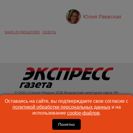
Юлия Раевская
МАРК РУДИНШТЕЙН
СМЕРТЬ
© ООО «Спектр Медиа» 2026 Возрастная категория сайта: 18+
КОНТАКТЫ
РЕКЛАМА
Оставаясь на сайте, вы подтверждаете свое согласие с
политикой обработки персональных данных
и на
КУКИ-ФАЙЛЫ
ПОЛЬЗОВАТЕЛЬСКОЕ
использование
cookie-файлов
.
СОГЛАШЕНИЕ
Понятно