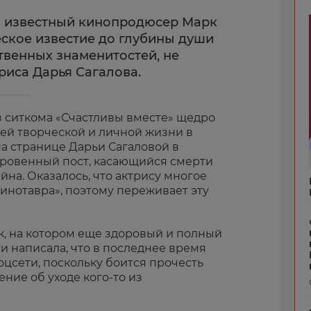
и известный кинопродюсер Марк
еское известие до глубины души
твенных знаменитостей, не
триса Дарья Сагалова.
з ситкома «Счастливы вместе» щедро
ей творческой и личной жизни в
на странице Дарьи Сагаловой в
кровенный пост, касающийся смерти
на. Оказалось, что актрису многое
инотавра», поэтому переживает эту
к, на котором еще здоровый и полный
и написала, что в последнее время
оцсети, поскольку боится прочесть
ние об уходе кого-то из