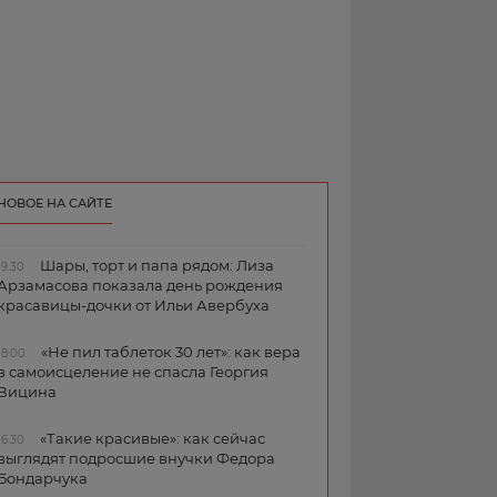
НОВОЕ НА САЙТЕ
Шары, торт и папа рядом: Лиза
19:30
Арзамасова показала день рождения
красавицы-дочки от Ильи Авербуха
«Не пил таблеток 30 лет»: как вера
18:00
в самоисцеление не спасла Георгия
Вицина
«Такие красивые»: как сейчас
16:30
выглядят подросшие внучки Федора
Бондарчука