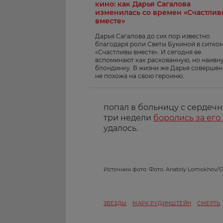
кино: как Дарья Сагалова
изменилась со времен «Счастли
вместе»
Дарья Сагалова до сих пор известно
благодаря роли Светы Букиной в ситко
«Счастливы вместе». И сегодня ее
вспоминают как раскованную, но наивн
блондинку. В жизни же Дарья соверше
не похожа на свою героиню.
попал в больницу с сердеч
три недели
боролись за его
удалось.
Источник фото: Фото: Anatoly Lomokhov/Gl
ЗВЕЗДЫ
МАРК РУДИНШТЕЙН
СМЕРТЬ