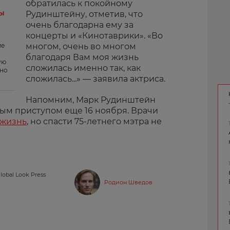
обратилась к покойному
вы
Рудинштейну, отметив, что
очень благодарна ему за
концерты и «Кинотаврики». «Во
ме
многом, очень во многом
благодаря Вам моя жизнь
ую
сложилась именно так, как
нно
сложилась...» — заявила актриса.
Напомним, Марк Рудинштейн
ным приступом еще 16 ноября. Врачи
 жизнь
, но спасти 75-летнего мэтра не
obal Look Press
Родион Шведов