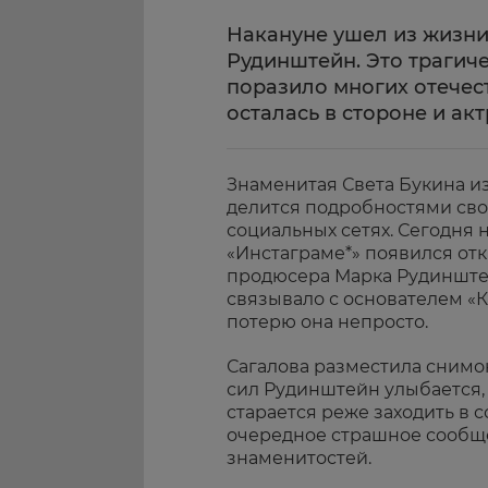
Накануне ушел из жизн
Рудинштейн. Это трагич
поразило многих отечес
осталась в стороне и ак
Знаменитая Света Букина и
делится подробностями сво
социальных сетях. Сегодня 
«Инстаграме*» появился от
продюсера Марка Рудинштей
связывало с основателем «К
потерю она непросто.
Сагалова разместила снимо
сил Рудинштейн улыбается, 
старается реже заходить в с
очередное страшное сообще
знаменитостей.