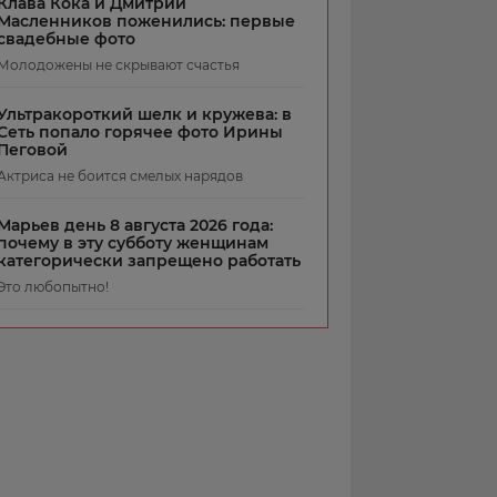
Клава Кока и Дмитрий
Масленников поженились: первые
свадебные фото
Молодожены не скрывают счастья
Ультракороткий шелк и кружева: в
Сеть попало горячее фото Ирины
Пеговой
Актриса не боится смелых нарядов
Марьев день 8 августа 2026 года:
почему в эту субботу женщинам
категорически запрещено работать
Это любопытно!