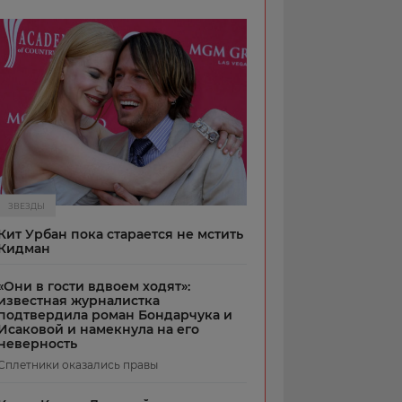
ЗВЕЗДЫ
Кит Урбан пока старается не мстить
Кидман
«Они в гости вдвоем ходят»:
известная журналистка
подтвердила роман Бондарчука и
Исаковой и намекнула на его
неверность
Сплетники оказались правы