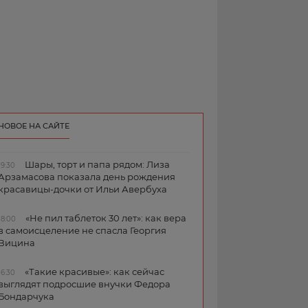
НОВОЕ НА САЙТЕ
Шары, торт и папа рядом: Лиза
19:30
Арзамасова показала день рождения
красавицы-дочки от Ильи Авербуха
«Не пил таблеток 30 лет»: как вера
18:00
в самоисцеление не спасла Георгия
Вицина
«Такие красивые»: как сейчас
16:30
выглядят подросшие внучки Федора
Бондарчука