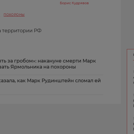
Борис Кудрявов
Н
ПОХОРОНЫ
а территории РФ
ять за гробом»: накануне смерти Марк
вать Ярмольника на похороны
казала, как Марк Рудинштейн сломал ей