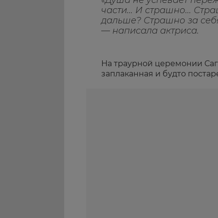
«Душа не успевает пережи
части... И страшно... Стр
дальше? Страшно за себя,
— написала актриса.
На траурной церемонии Сага
заплаканная и будто постаре