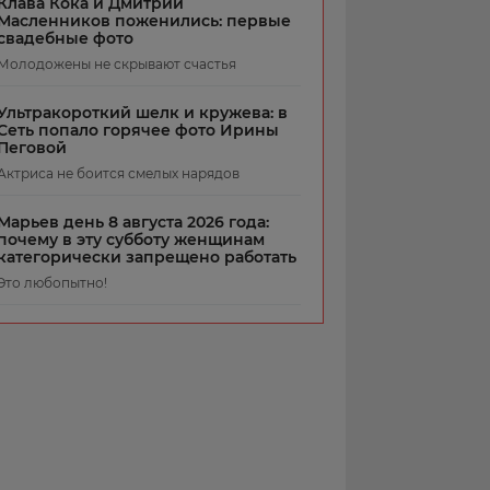
Клава Кока и Дмитрий
Масленников поженились: первые
свадебные фото
Молодожены не скрывают счастья
Ультракороткий шелк и кружева: в
Сеть попало горячее фото Ирины
Пеговой
Актриса не боится смелых нарядов
Марьев день 8 августа 2026 года:
почему в эту субботу женщинам
категорически запрещено работать
Это любопытно!