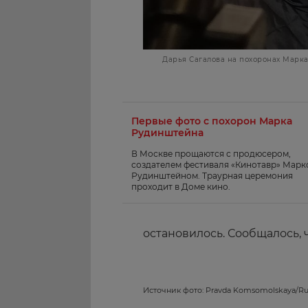
Дарья Сагалова на похоронах Марка
Первые фото с похорон Марка
Рудинштейна
В Москве прощаются с продюсером,
создателем фестиваля «Кинотавр» Марк
Рудинштейном. Траурная церемония
проходит в Доме кино.
остановилось. Сообщалось,
Источник фото: Pravda Komsomolskaya/Ru