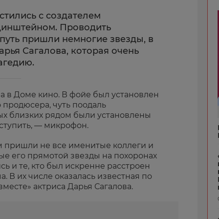
стились с создателем
динштейном. Проводить
путь пришли немногие звезды, в
арья Сагалова, которая очень
агедию.
 в Доме кино. В фойе был установлен
 продюсера, чуть поодаль
ых близких рядом были установлены
выступить, — микрофон.
 пришли не все именитые коллеги и
е его прямотой звезды на похоронах
сь и те, кто был искренне расстроен
. В их числе оказалась известная по
вместе» актриса Дарья Сагалова.