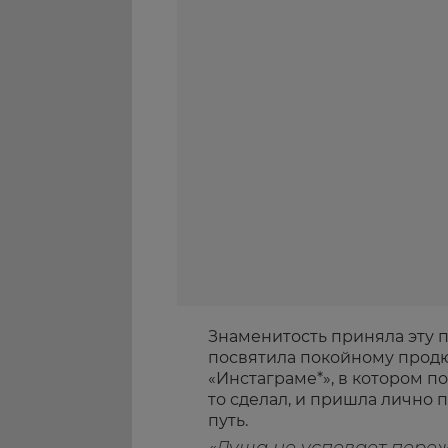
Знаменитость приняла эту п
посвятила покойному продю
«Инстаграме*», в котором по
то сделал, и пришла лично
путь.