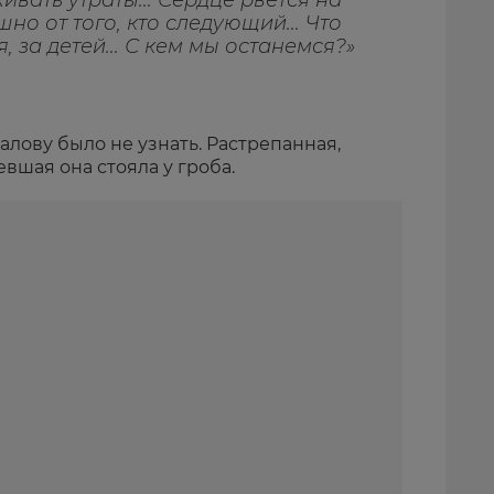
вать утраты... Сердце рвётся на
ашно от того, кто следующий... Что
 за детей... С кем мы останемся?»
лову было не узнать. Растрепанная,
вшая она стояла у гроба.