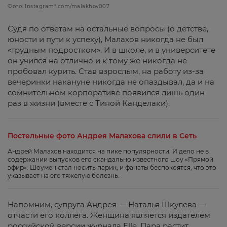
Фото: Instagram*.com/malakhov007
Судя по ответам на остальные вопросы (о детстве,
юности и пути к успеху), Малахов никогда не был
«трудным подростком». И в школе, и в университете
он учился на отлично и к тому же никогда не
пробовал курить. Став взрослым, на работу из-за
вечеринки накануне никогда не опаздывал, да и на
сомнительном корпоративе появился лишь один
раз в жизни (вместе с Тиной Канделаки).
Постельные фото Андрея Малахова слили в Сеть
Андрей Малахов находится на пике популярности. И дело не в
содержании выпусков его скандально известного шоу «Прямой
эфир». Шоумен стал носить парик, и фанаты беспокоятся, что это
указывает на его тяжелую болезнь.
Напомним, супруга Андрея — Наталья Шкулева —
отчасти его коллега. Женщина является издателем
российской версии журнала Elle. Пара растит