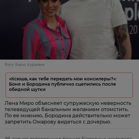
Фото: Борис Кудрявов
«Ксюша, как тебе передать мои консилеры?»:
Боня и Бородина публично сцепились после
обидной шутки
Лена Миро объясняет супружескую неверность
телеведущей банальным желанием отомстить.
По ее мнению, Бородина действительно может
запретить Омарову видеться с дочерью.
38-летняя телеведущая Ксения Бородина закрутила