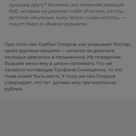
лучшему другу? Конечно, это типичная реакция
баб, которые не уважают себя. И мстить, мстить,
вспотев ненужным мужу телом, снова мстить», —
пишет Миро в «Живом журнале».
При этом сам Курбан Омаров, как указывает блогер,
занят другими вещами — косится на декольте
молодых девчонок в пельменной. На поведение
бывшей жены ему в целом наплевать. Что же
касается мотивации Трофима Симищенко, то это
тоже может быть месть. К тому же сам Омаров
утверждает, что тот должен ему три миллиона
рублей.