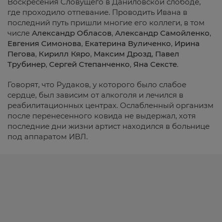
Воскресения Словущего в Даниловской слободе,
где проходило отпевание. Проводить Ивана в
последний путь пришли многие его коллеги, в том
числе
Александр Обласов
,
Александр Самойленко
,
Евгения Симонова
,
Екатерина Вуличенко
,
Ирина
Пегова
,
Кирилл Кяро
,
Максим Дрозд
,
Павел
Трубинер
,
Сергей Степанченко
,
Яна Сексте
.
Говорят, что Рудаков, у которого было слабое
сердце, был зависим от алкоголя и лечился в
реабилитационных центрах. Ослабленный организм
после перенесенного ковида не выдержал, хотя
последние дни жизни артист находился в больнице
под аппаратом ИВЛ.