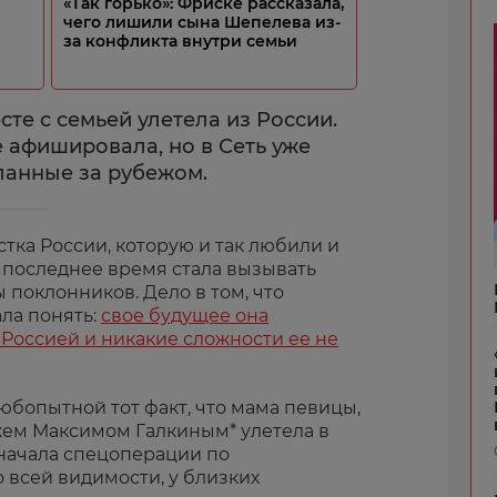
«Так горько»: Фриске рассказала,
чего лишили сына Шепелева из-
за конфликта внутри семьи
те с семьей улетела из России.
 афишировала, но в Сеть уже
ланные за рубежом.
стка России, которую и так любили и
 последнее время стала вызывать
 поклонников. Дело в том, что
ла понять:
свое будущее она
 Россией и никакие сложности ее не
юбопытной тот факт, что мама певицы,
ужем Максимом Галкиным* улетела в
 начала спецоперации по
 всей видимости, у близких