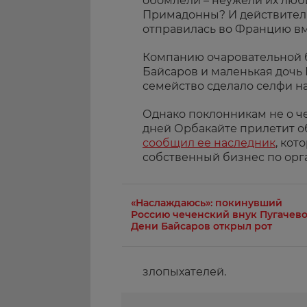
обомлели – неужели их люб
Примадонны? И действитель
отправилась во Францию вм
Компанию очаровательной 
Байсаров и маленькая дочь 
семейство сделало селфи н
Однако поклонникам не о ч
дней Орбакайте прилетит о
сообщил ее наследник
, кот
собственный бизнес по орг
«Наслаждаюсь»: покинувший
Россию чеченский внук Пугачев
Дени Байсаров открыл рот
злопыхателей.