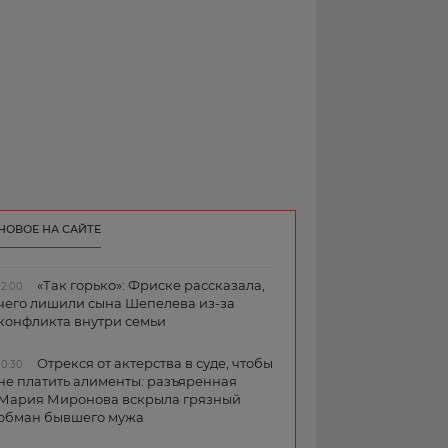
НОВОЕ НА САЙТЕ
«Так горько»: Фриске рассказала,
12:00
чего лишили сына Шепелева из-за
конфликта внутри семьи
Отрекся от актерства в суде, чтобы
10:30
не платить алименты: разъяренная
Мария Миронова вскрыла грязный
обман бывшего мужа