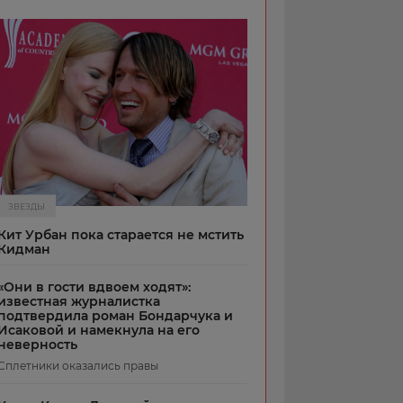
ЗВЕЗДЫ
Кит Урбан пока старается не мстить
Кидман
«Они в гости вдвоем ходят»:
известная журналистка
подтвердила роман Бондарчука и
Исаковой и намекнула на его
неверность
Сплетники оказались правы