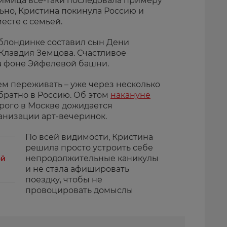
имица все-таки последовала примеру
но, Кристина покинула Россию и
есте с семьей.
блондинке составил сын Дени
Клавдия Земцова. Счастливое
а фоне Эйфелевой башни.
ем переживать – уже через несколько
братно в Россию. Об этом
накануне
орого в Москве дожидается
анизации арт-вечеринок.
По всей видимости, Кристина
решила просто устроить себе
непродолжительные каникулы
ой
и не стала афишировать
поездку, чтобы не
провоцировать домыслы