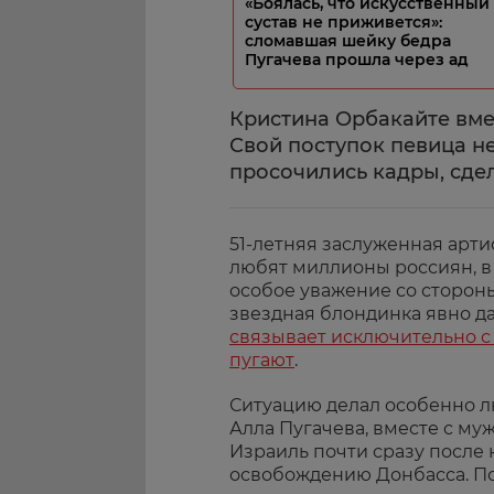
«Боялась, что искусственный
сустав не приживется»:
сломавшая шейку бедра
Пугачева прошла через ад
Кристина Орбакайте вмес
Свой поступок певица не
просочились кадры, сде
51-летняя заслуженная арти
любят миллионы россиян, в
особое уважение со стороны
звездная блондинка явно да
связывает исключительно с
пугают
.
Ситуацию делал особенно л
Алла Пугачева, вместе с м
Израиль почти сразу после
освобождению Донбасса. По