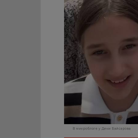
В микроблоге у Дени Байсарова