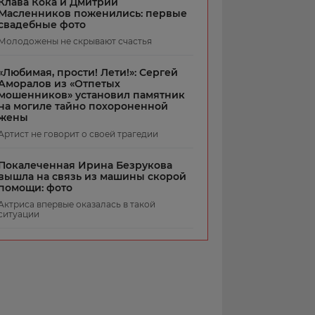
Клава Кока и Дмитрий
Масленников поженились: первые
свадебные фото
Молодожены не скрывают счастья
«Любимая, прости! Лети!»: Сергей
Аморалов из «Отпетых
мошенников» установил памятник
на могиле тайно похороненной
жены
Артист не говорит о своей трагедии
Покалеченная Ирина Безрукова
вышла на связь из машины скорой
помощи: фото
Актриса впервые оказалась в такой
ситуации