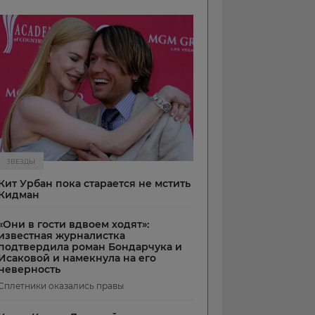
ЗВЕЗДЫ
Кит Урбан пока старается не мстить
Кидман
«Они в гости вдвоем ходят»:
известная журналистка
подтвердила роман Бондарчука и
Исаковой и намекнула на его
неверность
Сплетники оказались правы