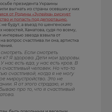
росьбе президента Украины
или выгнать из страны осевших у них
яся от Родины «Зулейха» рискует
ьство и попасть под депортацию.
не будут, а въезд по шенгенским
х новостей, Хаматова, судя по всему,
м интервью звезда взвыла от
на вопрос счастлива ли она, артистка
ления.
 смотреть. Если смотреть
 я? Я здорова. Дети мои здоровы.
 нас есть еда, у нас есть кров. В
 счастливый человек. Но что-то
ью счастливой, когда я не могу
ое мироустройство. Это не
нии. Я от этого страдаю, и это
абываю про то, что я счастливый
атова.
лпан, быть довольным и веселым