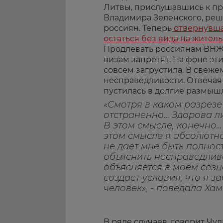
Литвы, прислушавшись к п
Владимира Зеленского, реш
россиян. Теперь
отвернувша
остаться без вида на жител
Продлевать россиянам ВНЖ 
визам запретят. На фоне эти
совсем загрустила. В свеже
несправедливости. Отвечая 
пустилась в долгие размыш
«Смотря в каком разрезе
отстраненно… Здорова ли
В этом смысле, конечно… У
этом смысле я абсолютно
не дает мне быть полност
объяснить несправедлив
объясняется в моем созна
создает условия, что я з
человек», - поведала Хам
В ряде случаев, говорит Чу