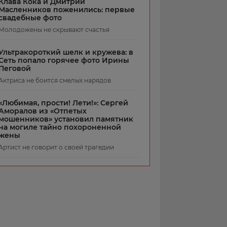
Клава Кока и Дмитрий
Масленников поженились: первые
свадебные фото
Молодожены не скрывают счастья
Ультракороткий шелк и кружева: в
Сеть попало горячее фото Ирины
Пеговой
Актриса не боится смелых нарядов
«Любимая, прости! Лети!»: Сергей
Аморалов из «Отпетых
мошенников» установил памятник
на могиле тайно похороненной
жены
Артист не говорит о своей трагедии