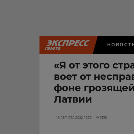
НОВОСТ
«Я от этого ст
воет от неспра
фоне грозящей
Латвии
19 АВГУСТА 2022, 19:30
7636