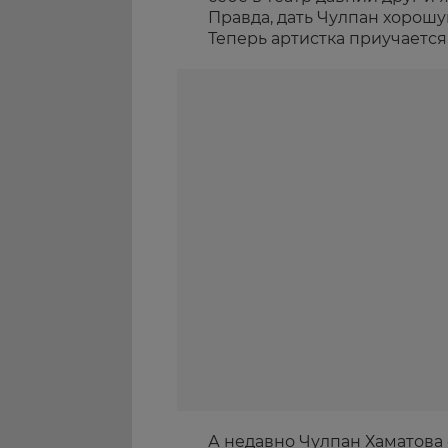
Правда, дать Чулпан хорошу
Теперь артистка приучается
А недавно Чулпан Хаматова 