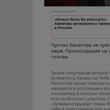
Чулпан Хаматова
«Можно было бы рискнуть»:
Хаматова заговорила о прие
в Россию
Чулпан Хаматова не чувс
мере. Происходящее не 
голове.
Зимой популярная актриса Ч
останется в Латвии на ПМЖ. 
России ей грозит опасность
находится в оппозиции к вл
поселились в элитном посел
есть особнячок с участком.
«Зулейха открывает глаза» 
себе в театр давний друг и