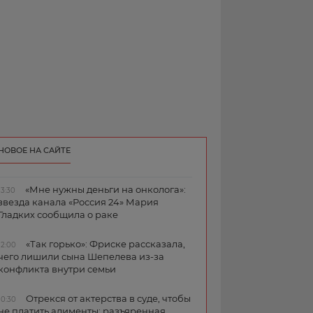
НОВОЕ НА САЙТЕ
«Мне нужны деньги на онколога»:
13:30
звезда канала «Россия 24» Мария
Гладких сообщила о раке
«Так горько»: Фриске рассказала,
12:00
чего лишили сына Шепелева из-за
конфликта внутри семьи
Отрекся от актерства в суде, чтобы
10:30
не платить алименты: разъяренная