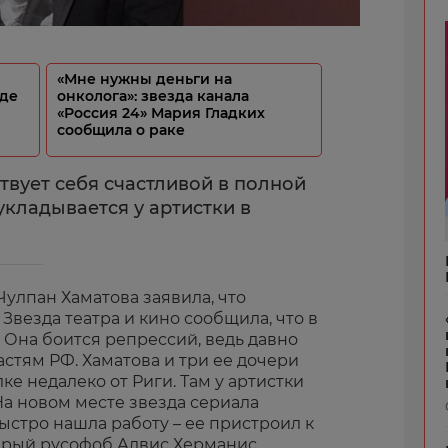
«Мне нужны деньги на
зде
онколога»: звезда канала
«Россия 24» Мария Гладких
сообщила о раке
твует себя счастливой в полной
укладывается у артистки в
улпан Хаматова заявила, что
Звезда театра и кино сообщила, что в
. Она боится репрессий, ведь давно
астям РФ. Хаматова и три ее дочери
ке недалеко от Риги. Там у артистки
 На новом месте звезда сериала
быстро нашла работу – ее пристроил к
 ярый русофоб Алвис Херманис.