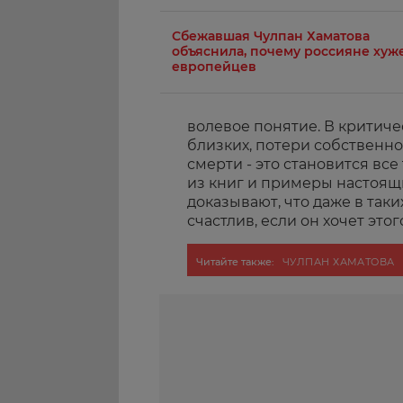
Сбежавшая Чулпан Хаматова
объяснила, почему россияне хуж
европейцев
волевое понятие. В критиче
близких, потери собственн
смерти - это становится вс
из книг и примеры настоящ
доказывают, что даже в так
счастлив, если он хочет этог
Читайте также:
ЧУЛПАН ХАМАТОВА