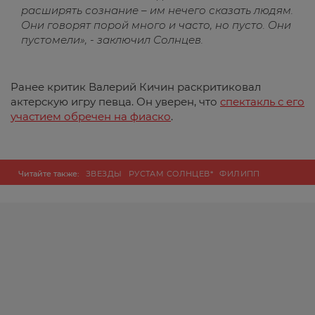
расширять сознание – им нечего сказать людям.
Они говорят порой много и часто, но пусто. Они
пустомели», - заключил Солнцев.
Ранее критик Валерий Кичин раскритиковал
актерскую игру певца. Он уверен, что
спектакль с его
участием обречен на фиаско
.
Читайте также:
ЗВЕЗДЫ
РУСТАМ СОЛНЦЕВ*
ФИЛИПП
КИРКОРОВ
ЭКСКЛЮЗИВ