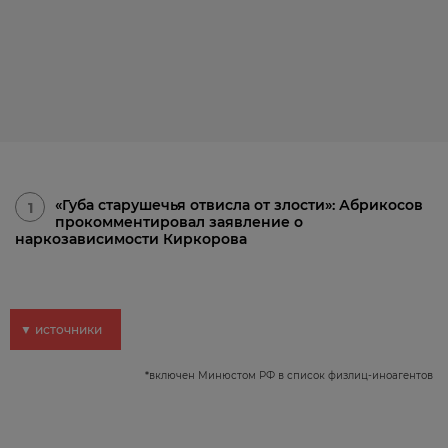
«Губа старушечья отвисла от злости»: Абрикосов
1
прокомментировал заявление о
наркозависимости Киркорова
▼ источники
*
включен Минюстом РФ в список физлиц-иноагентов