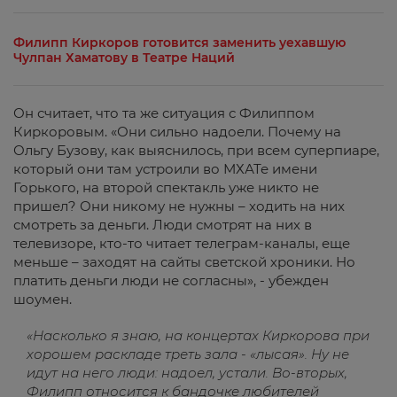
Филипп Киркоров готовится заменить уехавшую
Чулпан Хаматову в Театре Наций
Он считает, что та же ситуация с Филиппом
Киркоровым. «Они сильно надоели. Почему на
Ольгу Бузову, как выяснилось, при всем суперпиаре,
который они там устроили во МХАТе имени
Горького, на второй спектакль уже никто не
пришел? Они никому не нужны – ходить на них
смотреть за деньги. Люди смотрят на них в
телевизоре, кто-то читает телеграм-каналы, еще
меньше – заходят на сайты светской хроники. Но
платить деньги люди не согласны», - убежден
шоумен.
«Насколько я знаю, на концертах Киркорова при
хорошем раскладе треть зала - «лысая». Ну не
идут на него люди: надоел, устали. Во-вторых,
Филипп относится к бандочке любителей