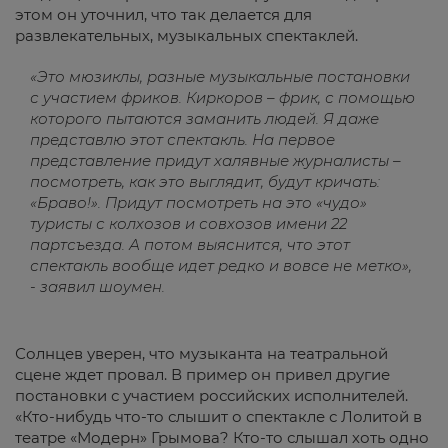
этом он уточнил, что так делается для
развлекательных, музыкальных спектаклей.
«Это мюзиклы, разные музыкальные постановки
с участием фриков. Киркоров – фрик, с помощью
которого пытаются заманить людей. Я даже
представлю этот спектакль. На первое
представление придут халявные журналисты –
посмотреть, как это выглядит, будут кричать:
«Браво!». Придут посмотреть на это «чудо»
туристы с колхозов и совхозов имени 22
партсъезда. А потом выяснится, что этот
спектакль вообще идет редко и вовсе не метко»,
- заявил шоумен.
Солнцев уверен, что музыканта на театральной
сцене ждет провал. В пример он привел другие
постановки с участием российских исполнителей.
«Кто-нибудь что-то слышит о спектакле с Лолитой в
театре «Модерн» Грымова? Кто-то слышал хоть одно