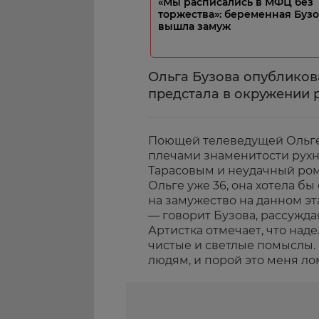
«Мы расписались в МФЦ без
торжества»: беременная Буз
вышла замуж
Ольга Бузова опубликов
предстала в окружении 
Поющей телеведущей Ольге 
плечами знаменитости рух
Тарасовым и неудачный ро
Ольге уже 36, она хотела бы
на замужество на данном эта
— говорит Бузова, рассужда
Артистка отмечает, что над
чистые и светлые помыслы. 
людям, и порой это меня лом