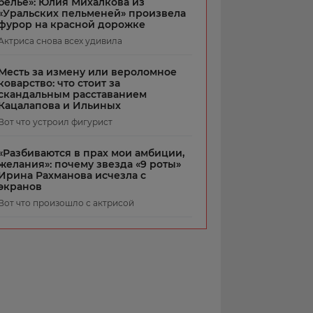
белье»: Юлия Михалкова из
«Уральских пельменей» произвела
фурор на красной дорожке
Актриса снова всех удивила
Месть за измену или вероломное
коварство: что стоит за
скандальным расставанием
Кацалапова и Ильиных
Вот что устроил фигурист
«Разбиваются в прах мои амбиции,
желания»: почему звезда «9 роты»
Ирина Рахманова исчезла с
экранов
Вот что произошло с актрисой