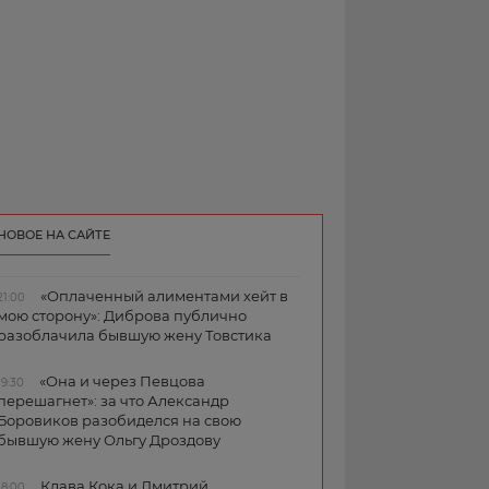
НОВОЕ НА САЙТЕ
«Оплаченный алиментами хейт в
21:00
мою сторону»: Диброва публично
разоблачила бывшую жену Товстика
«Она и через Певцова
19:30
перешагнет»: за что Александр
Боровиков разобиделся на свою
бывшую жену Ольгу Дроздову
Клава Кока и Дмитрий
18:00