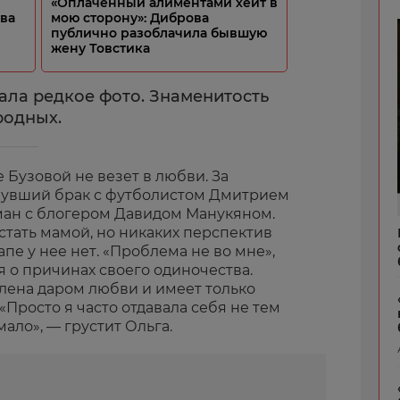
«Оплаченный алиментами хейт в
ова
мою сторону»: Диброва
публично разоблачила бывшую
жену Товстика
ала редкое фото. Знаменитость
родных.
Бузовой не везет в любви. За
нувший брак с футболистом Дмитрием
ман с блогером Давидом Манукяном.
 стать мамой, но никаких перспектив
пе у нее нет. «Проблема не во мне»,
я о причинах своего одиночества.
елена даром любви и имеет только
«Просто я часто отдавала себя не тем
ало», — грустит Ольга.