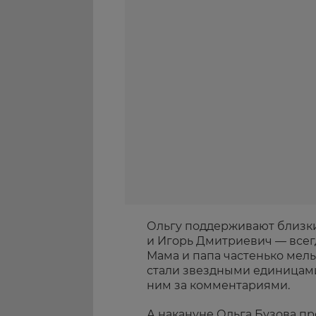
Ольгу поддерживают близк
и Игорь Дмитриевич — всег
Мама и папа частенько мель
стали звездными единицам
ним за комментариями.
А накануне Ольга Бузова п