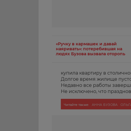
«Ручку в кармашек и давай
наяривать»: потеребившая на
людях Бузова вызвала оторопь
купила квартиру в столичн
Долгое время жилище пустов
Недавно все работы заверши
Не исключено, что празднов
Читайте также:
АННА БУЗОВА
ОЛЬГ