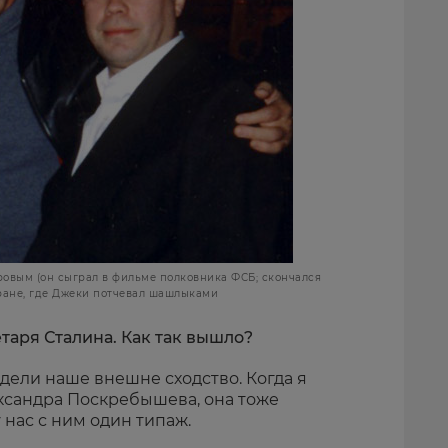
овым (он сыграл в фильме полковника ФСБ; скончался
торане, где Джеки потчевал шашлыками
етаря Сталина. Как так вышло?
идели наше внешне сходство. Когда я
ксандра Поскребышева, она тоже
у нас с ним один типаж.