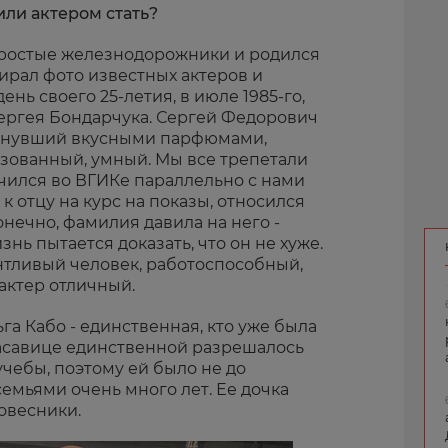
или актером стать?
 простые железнодорожники и родился
бирал фото известных актеров и
ень своего 25-летия, в июле 1985-го,
Сергея Бондарчука. Сергей Федорович
пахнувший вкусными парфюмами,
зованный, умный. Мы все трепетали
учился во ВГИКе параллельно с нами
к отцу на курс на показы, относился
онечно, фамилия давила на него -
нь пытается доказать, что он не хуже.
нтливый человек, работоспособный,
 актер отличный.
га Кабо - единственная, кто уже была
расавице единственной разрешалось
учебы, поэтому ей было не до
емьями очень много лет. Ее дочка
ровесники.