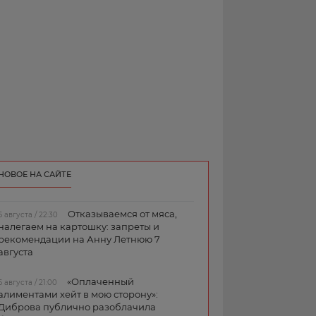
НОВОЕ НА САЙТЕ
Отказываемся от мяса,
6 августа / 22:30
налегаем на картошку: запреты и
рекомендации на Анну Летнюю 7
августа
«Оплаченный
6 августа / 21:00
алиментами хейт в мою сторону»:
Диброва публично разоблачила