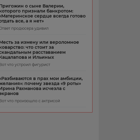
Пригожин о сыне Валерии,
которого признали банкротом:
«Материнское сердце всегда готово
отдать все, а я нет»
Ответ продюсера удивил
Месть за измену или вероломное
коварство: что стоит за
скандальным расставанием
Кацалапова и Ильиных
Вот что устроил фигурист
«Разбиваются в прах мои амбиции,
желания»: почему звезда «9 роты»
Ирина Рахманова исчезла с
экранов
Вот что произошло с актрисой