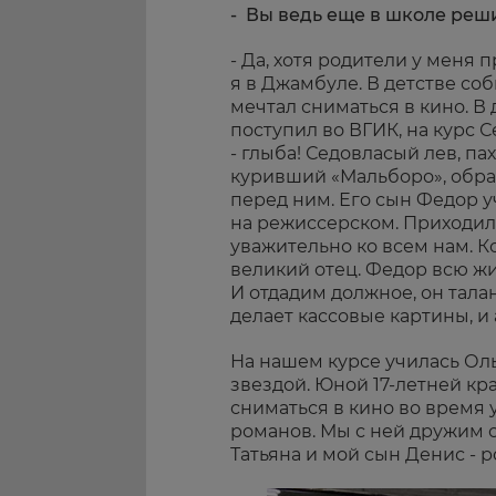
- Вы ведь еще в школе реш
- Да, хотя родители у меня
я в Джамбуле. В детстве со
мечтал сниматься в кино. В д
поступил во ВГИК, на курс 
- глыба! Седовласый лев, 
куривший «Мальборо», обра
перед ним. Его сын Федор 
на режиссерском. Приходил 
уважительно ко всем нам. К
великий отец. Федор всю жиз
И отдадим должное, он тала
делает кассовые картины, и
На нашем курсе училась Оль
звездой. Юной 17-летней к
сниматься в кино во время 
романов. Мы с ней дружим с
Татьяна и мой сын Денис - 