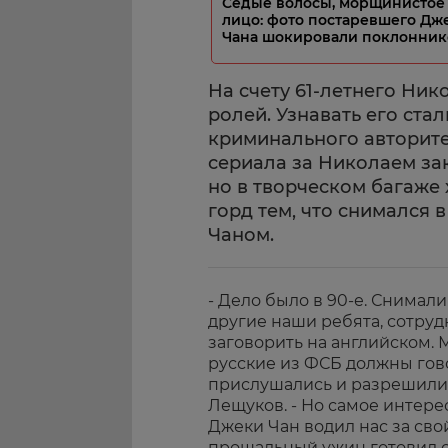
Седые волосы, морщинистое
лицо: фото постаревшего Дж
Чана шокировали поклонник
На счету 61-летнего Ник
ролей. Узнавать его ста
криминального авторитет
сериала за Николаем за
но в творческом багаже 
горд тем, что снимался 
Чаном.
- Дело было в 90-е. Снимали
другие наши ребята, сотруд
заговорить на английском. 
русские из ФСБ должны гово
прислушались и разрешили 
Лещуков. - Но самое интере
Джеки Чан водил нас за сво
прощальный ужин готовил с