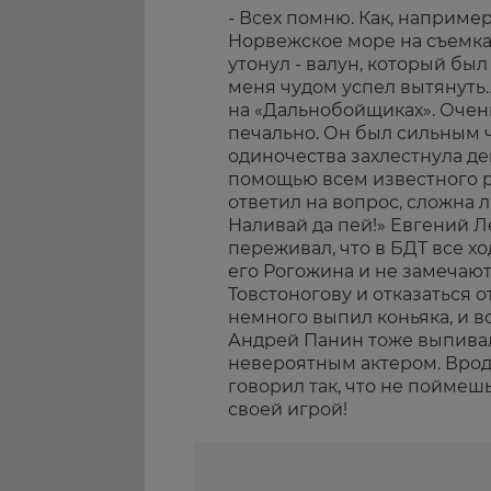
- Всех помню. Как, наприме
Норвежское море на съемках
утонул - валун, который был
меня чудом успел вытянуть
на «Дальнобойщиках». Очень
печально. Он был сильным ч
одиночества захлестнула де
помощью всем известного ру
ответил на вопрос, сложна 
Наливай да пей!» Евгений Л
переживал, что в БДТ все х
его Рогожина и не замечают
Товстоногову и отказаться о
немного выпил коньяка, и вс
Андрей Панин тоже выпивал
невероятным актером. Вроде
говорил так, что не поймеш
своей игрой!