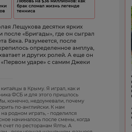
Любовь на $36 миллионов: как
еки
брак сломал жизнь легенде
ов
тенниса
олая Лещукова десятки ярких
ли после «Бригады», где он сыграл
а Бека. Разумеется, после
крепилось определенное амплуа,
хватает и других ролей. А еще он
в «Первом ударе» с самим Джеки
 китайцы в Крыму. Я играл, как и
ника ФСБ и для этого пришлось
Мы, конечно, недоумевали, почему
рить по-английски. К нам
на родном играть, - поделился
сное начиналось после смены, когда
й счет по ресторанам Ялты. А
ам - всех угощал шашлыком, разнося