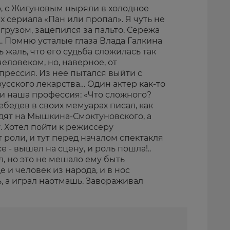
р, с Жигуновым ныряли в холодное
 сериала «Пан или пропал». Я чуть не
 грузом, зацепился за пальто. Сережа
… Помню усталые глаза Влада Галкина
 жаль, что его судьба сложилась так
еловеком, но, наверное, от
прессия. Из нее пытался выйти с
сского лекарства… Один актер как-то
ли наша профессия: «Что сложного?
ебедев в своих мемуарах писал, как
одят на Мышкина-Смоктуновского, а
. Хотел пойти к режиссеру
т роли, и тут перед началом спектакля
е - вышел на сцену, и роль пошла!..
, но это не мешало ему быть
 и человек из народа, и в нос
ь, а играл наотмашь. Завораживал