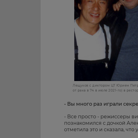
Лещуков с диктором ЦТ Юрием Петр
от рака в 74 в июле 2021-го) в рес
- Вы много раз играли секр
- Все просто - режиссеры в
познакомился с дочкой Але
отметила это и сказала, что 