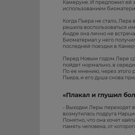
Камеруне. И предложил ей з
использованием биоматериа
Когда Пьера не стало, Лера
решила воспользоваться им,
Андре она лично не встреча
Биоматериал у него получи
последней поездки в Камеру
Перед Новым годом Лере сде
пойдет нормально, в середи
По ее мнению, через этого
Пьера, и его душа снова при
«Плакал и глушил бо
- Выходки Леры переходят в
возмутилась подруга Нарцис
Понятно, что она хочет хайп
память человека, от которого