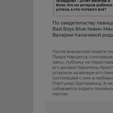
«6 кадров» - 20 лет веселья и
боли. Кто из актеров добился
успеха, а кто потерял всё?
По свидетельству певиц
Bad Boys Blue Кевин Ма
Валерии Калачевой родит
После внезапной смерти те
Пьера Нарцисса, снискавше
заяц», публику не перестав
его дочери Каролины-Крист
устроила на вечере его па
состоявшей с ним в любовн
(Чалгунер-Григорьянц). А не
собирается родить покойном
мечтал.