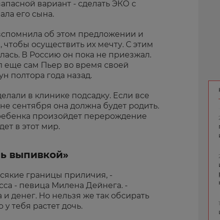
апасной вариант - сделать ЭКО с
ла его сына.
 вспомнила об этом предложении и
 чтобы осуществить их мечту. С этим
лась. В Россию он пока не приезжал.
л еще сам Пьер во время своей
н полтора года назад.
лали в клинике подсадку. Если все
не сентября она должна будет родить.
 ребенка произойдет перерождение
дет в этот мир.
ль выпивкой»
сякие границы приличия, -
са - певица Милена Дейнега. -
а и денег. Но нельзя же так обсирать
 у тебя растет дочь.