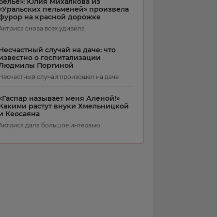
белье»: Юлия Михалкова из
«Уральских пельменей» произвела
фурор на красной дорожке
Актриса снова всех удивила
Несчастный случай на даче: что
известно о госпитализации
Людмилы Поргиной
Несчастный случай произошел на даче
«Гаспар называет меня Аленой!»
Какими растут внуки Хмельницкой
и Кеосаяна
Актриса дала большое интервью