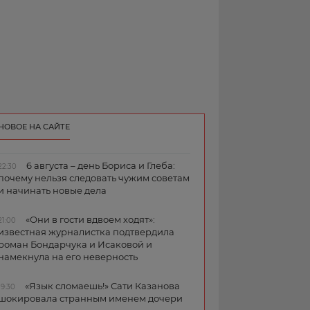
НОВОЕ НА САЙТЕ
6 августа – день Бориса и Глеба:
22:30
почему нельзя следовать чужим советам
и начинать новые дела
«Они в гости вдвоем ходят»:
21:00
известная журналистка подтвердила
роман Бондарчука и Исаковой и
намекнула на его неверность
«Язык сломаешь!» Сати Казанова
19:30
шокировала странным именем дочери