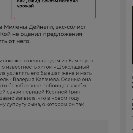
Как Дэвид Бекхэм потерял
урожай
ы Милены Дейнеги, экс-солист
кКой не оценил предложения
ь от него.
мнокожего певца родом из Камеруна
го известность хитом «Шоколадный
ала удивлять его бывшая жена и мать
ель - Валерия Калачева. Осенью она
мяти безобразное побоище с якобы
ой связи певицей Ксенией Грин
давно заявила, что в новом году
у супругу сына, о котором он так