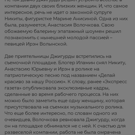
компании двух своих близких женщин. И, что самое
интересное, речь не идет о законной супруге
Никиты, фигуристке Марине Анисиной. Одна из них
была, разумеется, Анастасия Волочкова. Свою
обожаемую балерину эпатажный шоумен решил
познакомить с нынешней молодой пассией –
певицей Ирэн Волынской.
Две приятельницы Джигурды встретились на
съемочной площадке. Блогер Иламин снял Никиту,
Анастасию Юрьевну и Ирэн в ролике на
патриотическую песню под названием «Делай
красиво за нашу Россию». К слову, ранее «Экспресс
газета» опубликовала эксклюзивные кадры,
сделанные во время рабочего процесса. На них
можно было заметить еще одну женщину, которая
присутствовала на съемках музыкального ролика.
Что еще более интересно, по словам одного из
очевидцев, Волочкова ревновала Джигурду, когда
он на площадке обнимался не с ней. К счастью для
развеселой компании, работа не была омрачена