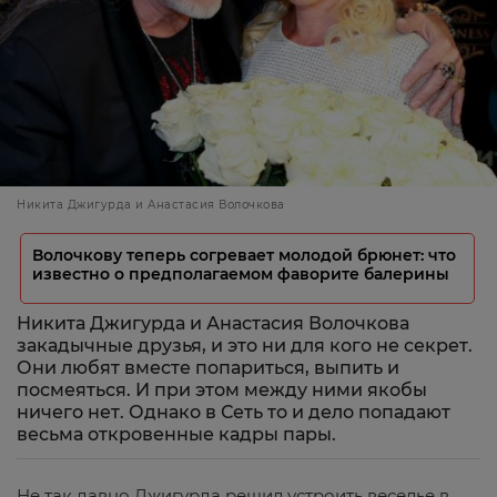
Никита Джигурда и Анастасия Волочкова
Волочкову теперь согревает молодой брюнет: что
известно о предполагаемом фаворите балерины
Никита Джигурда и Анастасия Волочкова
закадычные друзья, и это ни для кого не секрет.
Они любят вместе попариться, выпить и
посмеяться. И при этом между ними якобы
ничего нет. Однако в Сеть то и дело попадают
весьма откровенные кадры пары.
Не так давно Джигурда решил устроить веселье в