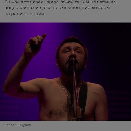
А позже — дизайнером, ассистентом на съемках
видеоклипах и даже промоушен-директором
на радиостанции.
Сергей Шнуров