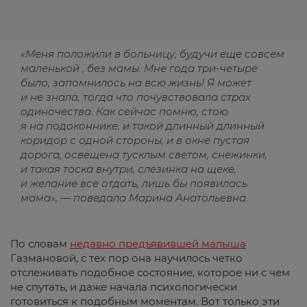
«Меня положили в больницу, будучи еще совсем
маленькой , без мамы. Мне года три-четыре
было, запомнилось на всю жизнь! Я может
и не знала, тогда что почувствовала страх
одиночества. Как сейчас помню, стою
я на подоконнике, и такой длинный длинный
коридор с одной стороны, и в окне пустая
дорога, освещена тусклым светом, снежинки,
и такая тоска внутри, слезинка на щеке,
и желание все отдать, лишь бы появилась
мама», — поведала Марина Анатольевна.
По словам
недавно предъявившей малыша
Газмановой, с тех пор она научилось четко
отслеживать подобное состояние, которое ни с чем
не спутать, и даже начала психологически
готовиться к подобным моментам. Вот только эти