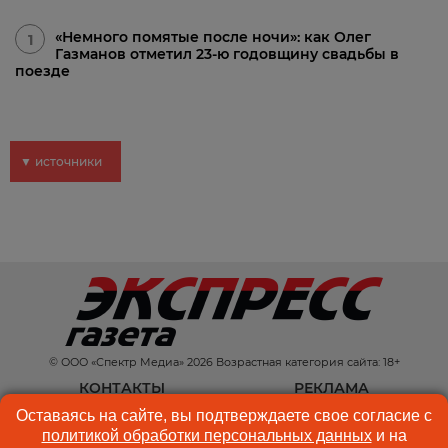
«Немного помятые после ночи»: как Олег
1
Газманов отметил 23-ю годовщину свадьбы в
поезде
▼ источники
© ООО «Спектр Медиа» 2026 Возрастная категория сайта: 18+
КОНТАКТЫ
РЕКЛАМА
Оставаясь на сайте, вы подтверждаете свое согласие с
КУКИ-ФАЙЛЫ
ПОЛЬЗОВАТЕЛЬСКОЕ
политикой обработки персональных данных
и на
СОГЛАШЕНИЕ