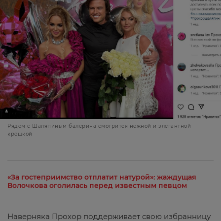
Рядом с Шаляпиным балерина смотрится нежной и элегантной
крошкой
«За гостеприимство отплатит натурой»: жаждущая
Волочкова оголилась перед известным певцом
Наверняка Прохор поддерживает свою избранницу