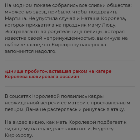
На модном показе собрались все сливки общества:
множество звезд прибыло, чтобы поздравить
Мартина. Не упустила случая и Наташа Королева,
которая прихватила на праздник маму Люду.
Экстравагантная родительница певицы, которая
известна своей непринужденностью, выкинула на
публике такое, что Киркорову наверняка
запомнится надолго.
«Днище пробито»: вставшая раком на катере
Королева шокировала россиян
В соцсетях Королевой появились кадры
неожиданной встречи ее матери с прославленным
певцом. Дама не растерялась и ринулась в атаку.
На видео видно, как мать Королевой подбегает к
сидящему на стуле, расставив ноги, Бедросу
Киркорову.