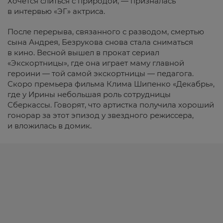
Хочется слиться с природой, — призналась
в интервью «ЭГ» актриса.
После перерыва, связанного с разводом, смертью
сына Андрея, Безрукова снова стала сниматься
в кино. Весной вышел в прокат сериал
«Экскортницы», где она играет маму главной
героини — той самой экскортницы — педагога.
Скоро премьера фильма Клима Шипенко «Декабрь»,
где у Ирины небольшая роль сотрудницы
Сберкассы. Говорят, что артистка получила хороший
гонорар за этот эпизод у звездного режиссера,
и вложилась в домик.