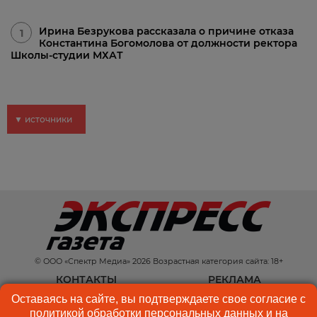
Ирина Безрукова рассказала о причине отказа
1
Константина Богомолова от должности ректора
Школы-студии МХАТ
▼ источники
© ООО «Спектр Медиа» 2026 Возрастная категория сайта: 18+
КОНТАКТЫ
РЕКЛАМА
Оставаясь на сайте, вы подтверждаете свое согласие с
КУКИ-ФАЙЛЫ
ПОЛЬЗОВАТЕЛЬСКОЕ
политикой обработки персональных данных
и на