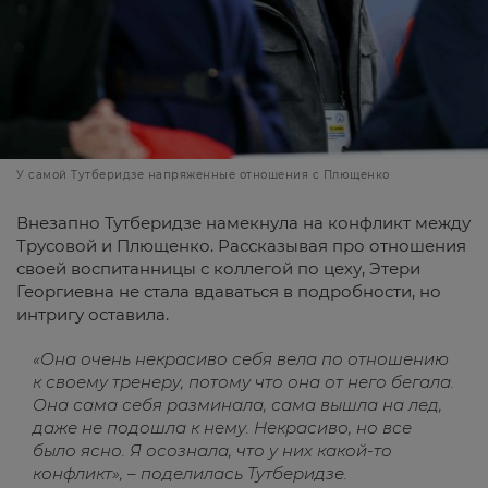
У самой Тутберидзе напряженные отношения с Плющенко
Внезапно Тутберидзе намекнула на конфликт между
Трусовой и Плющенко. Рассказывая про отношения
своей воспитанницы с коллегой по цеху, Этери
Георгиевна не стала вдаваться в подробности, но
интригу оставила.
«Она очень некрасиво себя вела по отношению
к своему тренеру, потому что она от него бегала.
Она сама себя разминала, сама вышла на лед,
даже не подошла к нему. Некрасиво, но все
было ясно. Я осознала, что у них какой-то
конфликт», – поделилась Тутберидзе.