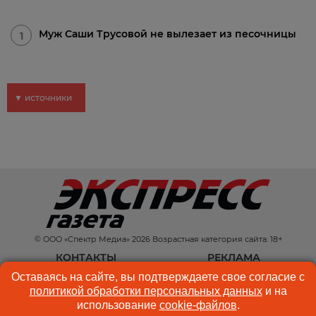
Муж Саши Трусовой не вылезает из песочницы
1
▼ источники
© ООО «Спектр Медиа» 2026 Возрастная категория сайта: 18+
КОНТАКТЫ
РЕКЛАМА
Оставаясь на сайте, вы подтверждаете свое согласие с
КУКИ-ФАЙЛЫ
ПОЛЬЗОВАТЕЛЬСКОЕ
политикой обработки персональных данных
и на
СОГЛАШЕНИЕ
использование
cookie-файлов
.