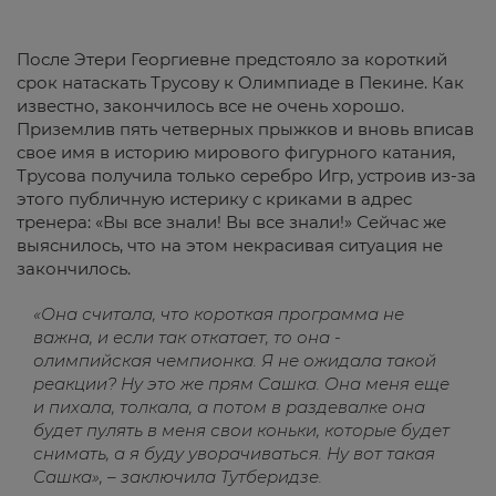
После Этери Георгиевне предстояло за короткий
срок натаскать Трусову к Олимпиаде в Пекине. Как
известно, закончилось все не очень хорошо.
Приземлив пять четверных прыжков и вновь вписав
свое имя в историю мирового фигурного катания,
Трусова получила только серебро Игр, устроив из-за
этого публичную истерику с криками в адрес
тренера: «Вы все знали! Вы все знали!» Сейчас же
выяснилось, что на этом некрасивая ситуация не
закончилось.
«Она считала, что короткая программа не
важна, и если так откатает, то она -
олимпийская чемпионка. Я не ожидала такой
реакции? Ну это же прям Сашка. Она меня еще
и пихала, толкала, а потом в раздевалке она
будет пулять в меня свои коньки, которые будет
снимать, а я буду уворачиваться. Ну вот такая
Сашка», – заключила Тутберидзе.