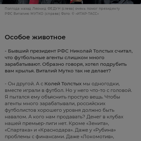
Полгода назад Леонид ФЕДУН (слева) очень помог президенту
РФС Виталию МУТКО (справа) Фото: © «ИТАР-ТАСС»
Особое животное
- Бывший президент РФС Николай Толстых считал,
что футбольные агенты слишком много
зарабатывают. Образно говоря, хотел подрубить
вам крылья. Виталий Мутко так не делает?
- Он другой. А с
Колей Толстых
мы одногодки,
вместе играли в футбол. Но у него что-то с головой.
Я пытался ему объяснить простую вещь. Чтобы
агенты много зарабатывали, российских
футболистов хорошего уровня должно быть
навалом. А кого нам продавать? Денег в клубах
нашей премьер-лиги нет. Кроме «Зенита»,
«Спартака» и «Краснодара». Даже у «Рубина»
проблемы с финансами. Даже «Локомотив»,