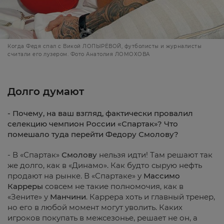
Когда Федя спал с Викой ЛОПЫРЁВОЙ, футболисты и журналисты
считали его лузером. Фото Анатолия ЛОМОХОВА
Долго думают
- Почему, на ваш взгляд, фактически провалил
селекцию чемпион России «Спартак»? Что
помешало туда перейти Федору Смолову?
- В «Спартак»
Смолову
нельзя идти! Там решают так
же долго, как в «Динамо». Как будто сырую нефть
продают на рынке. В «Спартаке» у
Массимо
Карреры
совсем не такие полномочия, как в
«Зените» у
Манчини
. Каррера хоть и главный тренер,
но его в любой момент могут уволить. Каких
игроков покупать в межсезонье, решает не он, а