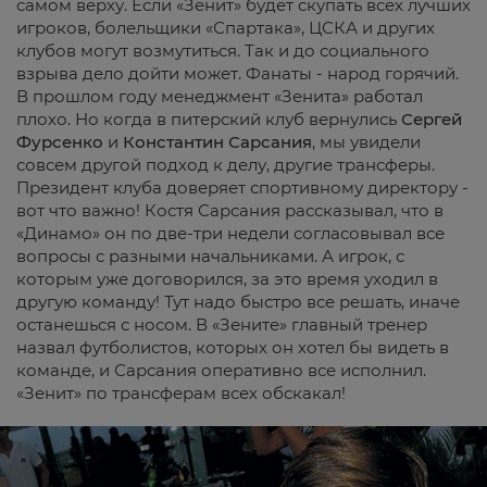
самом верху. Если «Зенит» будет скупать всех лучших
игроков, болельщики «Спартака», ЦСКА и других
клубов могут возмутиться. Так и до социального
взрыва дело дойти может. Фанаты - народ горячий.
В прошлом году менеджмент «Зенита» работал
плохо. Но когда в питерский клуб вернулись
Сергей
Фурсенко
и
Константин Сарсания
, мы увидели
совсем другой подход к делу, другие трансферы.
Президент клуба доверяет спортивному директору -
вот что важно! Костя Сарсания рассказывал, что в
«Динамо» он по две-три недели согласовывал все
вопросы с разными начальниками. А игрок, с
которым уже договорился, за это время уходил в
другую команду! Тут надо быстро все решать, иначе
останешься с носом. В «Зените» главный тренер
назвал футболистов, которых он хотел бы видеть в
команде, и Сарсания оперативно все исполнил.
«Зенит» по трансферам всех обскакал!