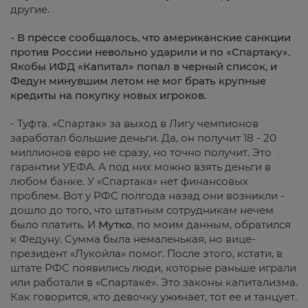
другие.
- В прессе сообщалось, что американские санкции
против России невольно ударили и
по «Спартаку».
Якобы ИФД «Капитал» попал в черный список, и
Федун минувшим летом не мог брать крупные
кредиты на покупку новых игроков.
- Туфта. «Спартак» за выход в Лигу чемпионов
заработал большие деньги. Да, он получит 18 - 20
миллионов евро не сразу, но точно получит. Это
гарантии УЕФА. А под них можно взять деньги в
любом банке. У «Спартака» нет финансовых
проблем. Вот у РФС полгода назад они возникли -
дошло до того, что штатным сотрудникам нечем
было платить. И
Мутко
, по моим данным, обратился
к Федуну. Сумма была немаленькая, но вице-
президент «Лукойла» помог. После этого, кстати, в
штате РФС появились люди, которые раньше играли
или работали в «Спартаке». Это законы капитализма.
Как говорится, кто девочку ужинает, тот ее и танцует.