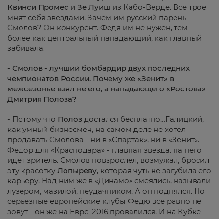
Квинси Промес
и
Зе Луиш
из Кабо-Верде. Все трое
мнят себя звездами. Зачем им русский парень
Смолов? Он конкурент. Федя им не нужен, тем
более как центральный нападающий, как главный
забивала.
- Смолов - лучший бомбардир двух последних
чемпионатов России. Почему же «Зенит» в
межсезонье взял не его, а нападающего «Ростова»
Дмитрия Полоза?
- Потому что
Полоз
достался бесплатно…Галицкий,
как умный бизнесмен, на самом деле не хотел
продавать Смолова - ни в «Спартак», ни в «Зенит».
Федор для «Краснодара» - главная звезда, на него
идет зритель. Смолов повзрослел, возмужал, бросил
эту красотку
Лопыреву
, которая чуть не загубила его
карьеру. Над ним же в «Динамо» смеялись, называли
лузером, мазилой, неудачником. А он поднялся. Но
серьезные европейские клубы Федю все равно не
зовут - он же на Евро-2016 провалился. И на Кубке