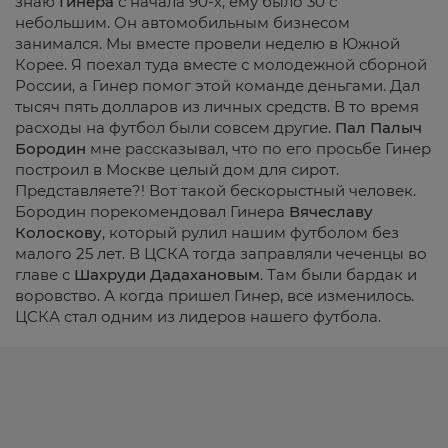
знаю
Гинера
с начала 90-х, ему было 30 с
небольшим. Он автомобильным бизнесом
занимался. Мы вместе провели неделю в Южной
Корее. Я поехал туда вместе с молодежной сборной
России, а Гинер помог этой команде деньгами. Дал
тысяч пять долларов из личных средств. В то время
расходы на футбол были совсем другие.
Пал Палыч
Бородин
мне рассказывал, что по его просьбе Гинер
построил в Москве целый дом для сирот.
Представляете?! Вот такой бескорыстный человек.
Бородин порекомендовал Гинера
Вячеславу
Колоскову
, который рулил нашим футболом без
малого 25 лет. В ЦСКА тогда заправляли чеченцы во
главе с
Шахруди Дадахановым
. Там были бардак и
воровство. А когда пришел Гинер, все изменилось.
ЦСКА стал одним из лидеров нашего футбола.