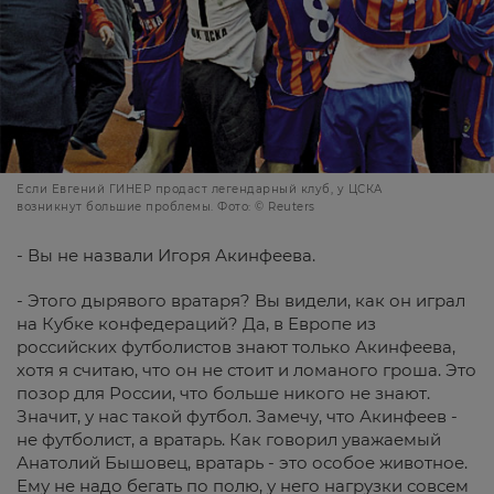
Если Евгений ГИНЕР продаст легендарный клуб, у ЦСКА
возникнут большие проблемы. Фото: © Reuters
- Вы не назвали Игоря Акинфеева.
- Этого дырявого вратаря? Вы видели, как он играл
на Кубке конфедераций? Да, в Европе из
российских футболистов знают только Акинфеева,
хотя я считаю, что он не стоит и ломаного гроша. Это
позор для России, что больше никого не знают.
Значит, у нас такой футбол. Замечу, что Акинфеев -
не футболист, а вратарь. Как говорил уважаемый
Анатолий Бышовец, вратарь - это особое животное.
Ему не надо бегать по полю, у него нагрузки совсем