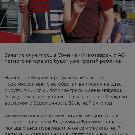
Зачатие случилось в Сочи на «Кинотавре». У 46-
летнего актёра это будет уже третий ребёнок
На недавней премьере фильма «Салют-7»
практически никто не обратил внимания на едва
округлившийся животик актрисы
Елены Лядовой
.
Между тем в светской тусовке уже вовсю обсуждают
возможную беременность 36-летней актрисы.
Сама она никаких комментариев не дает. Оно и
понятно - для жены
Владимира Вдовиченкова
этот
малыш станет первенцем. А он сам уже опытный
папаша. 24-летний Леонид (от второй жены Анны
)
и