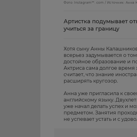
Фото: Instagram**. com / Источник: Анна
Артистка подумывает от
учиться за границу
Хотя сыну Анны Калашниково
всерьез задумывается о том
достойное образование и по
Актриса сама долгое время 
считает, что знание иностр
расширять кругозор.
Анна уже пригласила к сво
английскому языку. Двухле
уже начал делать успех и м
предметом. Занятия проходя
не успевает устать и с удов