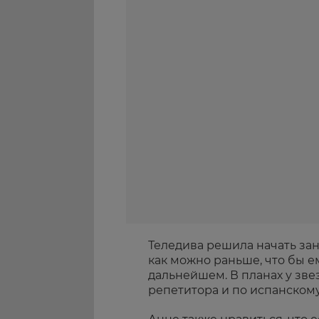
Теледива решила начать за
как можно раньше, что бы е
дальнейшем. В планах у зве
репетитора и по испанскому