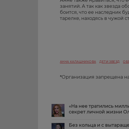
Анне также нравиться, что 
занятий. А так как звезда о
боится, что ее наследник бу
тарелке, находясь в чужой 
АННА КАЛАШНИКОВА
ДЕТИ ЗВЕЗД
ОБ
*
Организация запрещена н
«На нее тратились милл
секрет личной жизни О
Без кольца и с вытара