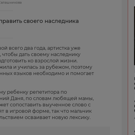
 Калашникова
править своего наследника
й всего два года, артистка уже
, чтобы дать своему наследнику
дготовить ко взрослой жизни.
жила и училась за рубежом, поэтому
анных языков необходимо и помогает
ему ребенку репетитора по
тний Даня, по словам любящей мамы,
ожет сопоставить выученное слово с
т в игровой форме, так что мальчик
ольствием осваивает новую лексику.