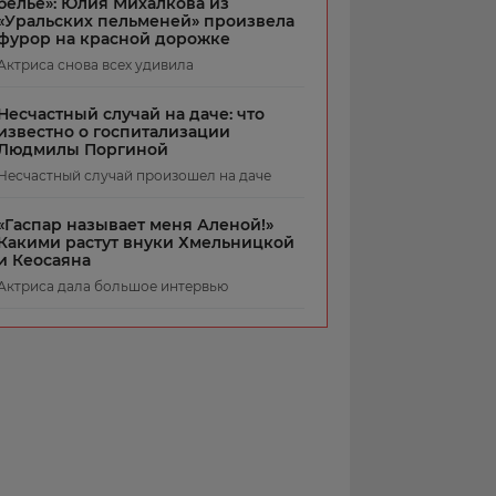
белье»: Юлия Михалкова из
«Уральских пельменей» произвела
фурор на красной дорожке
Актриса снова всех удивила
Несчастный случай на даче: что
известно о госпитализации
Людмилы Поргиной
Несчастный случай произошел на даче
«Гаспар называет меня Аленой!»
Какими растут внуки Хмельницкой
и Кеосаяна
Актриса дала большое интервью