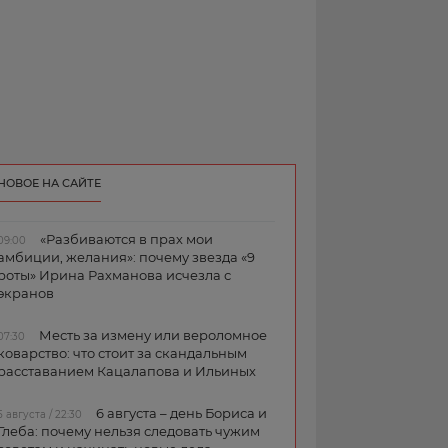
НОВОЕ НА САЙТЕ
«Разбиваются в прах мои
09:00
амбиции, желания»: почему звезда «9
роты» Ирина Рахманова исчезла с
экранов
Месть за измену или вероломное
07:30
коварство: что стоит за скандальным
расставанием Кацалапова и Ильиных
6 августа – день Бориса и
5 августа / 22:30
Глеба: почему нельзя следовать чужим