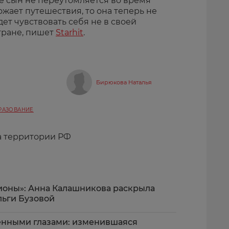
ее сын не переутомляется во время
божает путешествия, то она теперь не
дет чувствовать себя не в своей
стране, пишет
Starhit
.
Бирюкова Наталья
РАЗОВАНИЕ
а территории РФ
ионы»: Анна Калашникова раскрыла
льги Бузовой
щенными глазами: изменившаяся