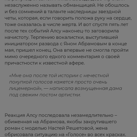
незаслуженно называть обманщицей. Не обошлось
и без сомнений в таланте наследницы звездной
четы, которая, если говорить положа руку на сердце,
тоже оказалась в числе жертв. И вот спустя пять лет
после тех событий Алсу наконец-то заговорила
начистоту. Терпению вокалистки, выступившей
инициатором развода с Яном Абрамовым в конце
мая, пришел конец. Она впервые не смогла пройти
мимо очередного едкого комментария о своей
причастности к известной афере.
«Мне она после той истории с нечестной
покупкой голосов кажется просто очень
лицемерной»
, —
написала возмущенная дама
под свежим постом артистки.
Реакция Алсу последовала незамедлительно –
обиженная на Абрамова, якобы закрутившего
роман с моделью Настей Решетовой, жена
обрисовала ситуацию на «Голосе» во всех красках.