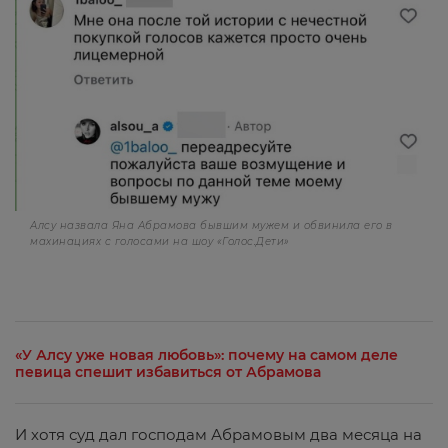
Алсу назвала Яна Абрамова бывшим мужем и обвинила его в
махинациях с голосами на шоу «Голос.Дети»
«У Алсу уже новая любовь»: почему на самом деле
певица спешит избавиться от Абрамова
И хотя суд дал господам Абрамовым два месяца на