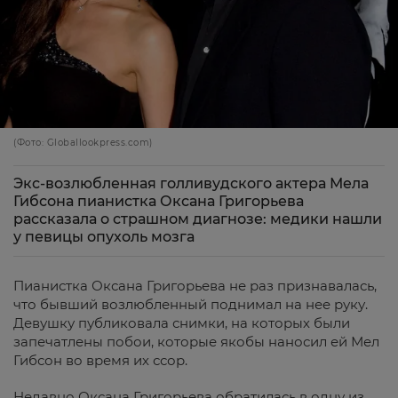
(Фото: Globallookpress.com)
Экс-возлюбленная голливудского актера Мела
Гибсона пианистка Оксана Григорьева
рассказала о страшном диагнозе: медики нашли
у певицы опухоль мозга
Пианистка Оксана Григорьева не раз признавалась,
что бывший возлюбленный поднимал на нее руку.
Девушку публиковала снимки, на которых были
запечатлены побои, которые якобы наносил ей Мел
Гибсон во время их ссор.
Недавно Оксана Григорьева обратилась в одну из