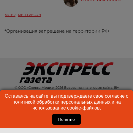
АКТЕР
МЕЛ ГИБСОН
*
Организация запрещена на территории РФ
© ООО «Спектр Медиа» 2026 Возрастная категория сайта: 18+
КОНТАКТЫ
РЕКЛАМА
Оставаясь на сайте, вы подтверждаете свое согласие с
политикой обработки персональных данных
и на
КУКИ-ФАЙЛЫ
ПОЛЬЗОВАТЕЛЬСКОЕ
использование
cookie-файлов
.
СОГЛАШЕНИЕ
Понятно