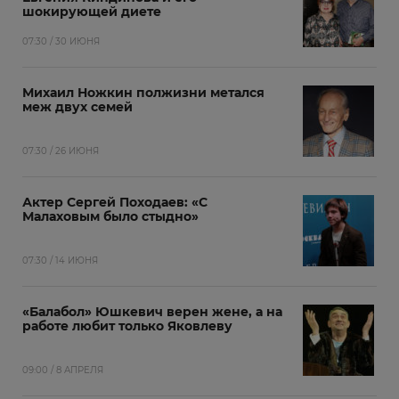
шокирующей диете
07:30 / 30 ИЮНЯ
Михаил Ножкин полжизни метался
меж двух семей
07:30 / 26 ИЮНЯ
Актер Сергей Походаев: «С
Малаховым было стыдно»
07:30 / 14 ИЮНЯ
«Балабол» Юшкевич верен жене, а на
работе любит только Яковлеву
09:00 / 8 АПРЕЛЯ