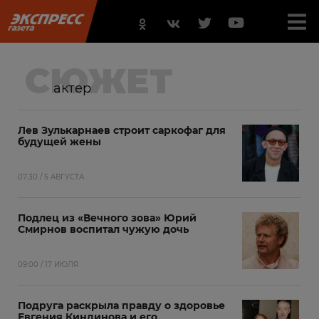
СЮЖЕТ
актер
Лев Зулькарнаев строит саркофаг для
будущей жены
07:30 / 5 АВГУСТА
Подлец из «Вечного зова» Юрий
Смирнов воспитал чужую дочь
09:00 / 17 ИЮЛЯ
Подруга раскрыла правду о здоровье
Евгения Киндинова и его