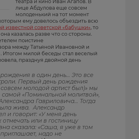
театра и кино Иван Агапов. В
лице Абдулова еще совсем
молоденький на тот момент
 которым ему довелось объездить всю
ой известной советской «бабушки»
, то
она казалась разве что со стороны.
детелем поистине
вора между Татьяной Ивановной и
 Итогом милой беседы стал веселый
ровела, празднуя двойной день
рождения в один день... Это все
троли. Первый день рождения
 совсем молодой артист был)» мы
е самой «Поминальной молитвой»,
Александра Гавриловича... Тогда
была жива. Александр
л и говорит: «У меня день
 отмечать или в гостиницу
вна сказала: «Саша, я уже в том
 приглашает, надо не