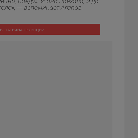
нечно, поеду». И она поехала, и до
гала»
, —
вспоминает Агапов.
ОВ
ТАТЬЯНА ПЕЛЬТЦЕР