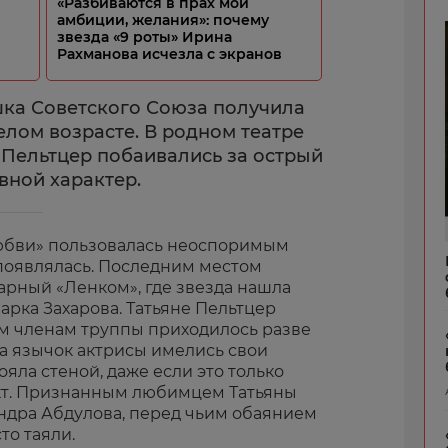
«Разбиваются в прах мои
амбиции, желания»: почему
звезда «9 роты» Ирина
Рахманова исчезла с экранов
ка Советского Союза получила
елом возрасте. В родном театре
Пельтцер побаивались за острый
вной характер.
юбви» пользовалась неоспоримым
 появлялась. Последним местом
арный «Ленком», где звезда нашла
арка Захарова. Татьяне Пельтцер
им членам труппы приходилось разве
 на язычок актрисы имелись свои
ояла стеной, даже если это только
кт. Признанным любимцем Татьяны
ндра Абдулова, перед чьим обаянием
то таяли.