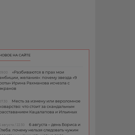
НОВОЕ НА САЙТЕ
«Разбиваются в прах мои
09:00
амбиции, желания»: почему звезда «9
роты» Ирина Рахманова исчезла с
экранов
Месть за измену или вероломное
07:30
коварство: что стоит за скандальным
расставанием Кацалапова и Ильиных
6 августа – день Бориса и
5 августа / 22:30
Глеба: почему нельзя следовать чужим