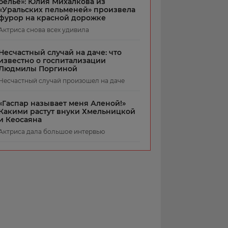
белье»: Юлия Михалкова из
«Уральских пельменей» произвела
фурор на красной дорожке
Актриса снова всех удивила
Несчастный случай на даче: что
известно о госпитализации
Людмилы Поргиной
Несчастный случай произошел на даче
«Гаспар называет меня Аленой!»
Какими растут внуки Хмельницкой
и Кеосаяна
Актриса дала большое интервью