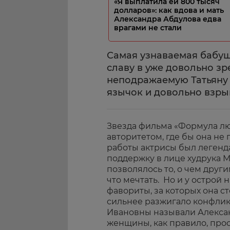
«Я выплатила ей 800 тысяч
долларов»: как вдова и мать
Александра Абдулова едва
врагами не стали
Самая узнаваемая бабуш
славу в уже довольно зр
неподражаемую Татьяну 
язычок и довольно взры
Звезда фильма «Формула л
авторитетом, где бы она не
работы актрисы был легенд
поддержку в лице худрука М
позволялось то, о чем друг
что мечтать. Но и у острой
фавориты, за которых она ст
сильнее разжигало конфли
Ивановны называли Алекса
женщины, как правило, прос