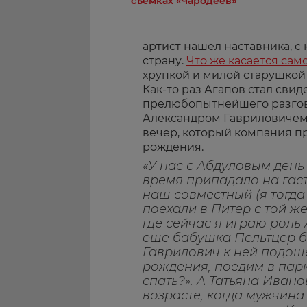
съемках «Чародеев»
артист нашел наставника, с
страну.
Что же касается сам
хрупкой и милой старушкой 
Как-то раз Агапов стал сви
прелюбопытнейшего
разго
Александром Гавриловичем.
вечер, который компания п
рождения.
«У нас с Абдуловым день 
время припадало на гас
наш совместный (я тогда
поехали в Питер с той ж
где сейчас я играю роль 
еще бабушка Пельтцер 
Гаврилович к ней подоше
рождения, поедим в парк
спать?». А Татьяна Ивано
возрасте, когда мужчина