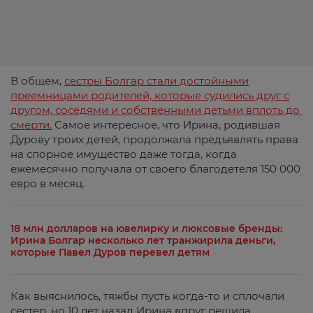
В общем,
сестры Болгар стали достойными
преемницами родителей, которые судились друг с
другом, соседями и собственными детьми вплоть до
смерти.
Самое интересное, что Ирина, родившая
Дурову троих детей, продолжала предъявлять права
на спорное имущество даже тогда, когда
ежемесячно получала от своего благодетеля 150 000
евро в месяц.
18 млн долларов на ювелирку и люксовые бренды:
Ирина Болгар несколько лет транжирила деньги,
которые Павел Дуров перевел детям
Как выяснилось, тяжбы пусть когда-то и сплочали
сестер, но 10 лет назад Ирина вдруг решила