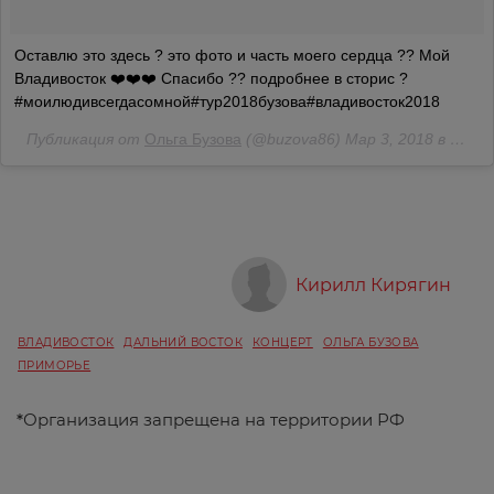
Оставлю это здесь ? это фото и часть моего сердца ?? Мой
Владивосток ❤️❤️❤️ Спасибо ?? подробнее в сторис ?
#моилюдивсегдасомной#тур2018бузова#владивосток2018
Публикация от
Ольга Бузова
(@buzova86)
Мар 3, 2018 в 6:17 PST
Кирилл Кирягин
ВЛАДИВОСТОК
ДАЛЬНИЙ ВОСТОК
КОНЦЕРТ
ОЛЬГА БУЗОВА
ПРИМОРЬЕ
*
Организация запрещена на территории РФ