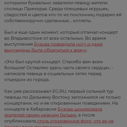
которыми буквально завалили певицу жители
столицы Приморья. Среди плюшевых игрушек,
сладостей и цветов кто-то из поклонниц подарил ей
собственноручно сделанные… котлеты.
Был и еще один момент, который отличал концерт
во Владивостоке от всех остальных. Во время
выступления
Бузова повредила ногу и даже
вынуждены была обратиться к врачу
.
«Это был крутой концерт. Спасибо вам всем
большое! Оставляю здесь часть своего сердца», -
написала певица в социальных сетях перед
отъездом из города.
Как уже рассказывал EG.RU, первый сольный тур
певицы по Дальнему Востоку запомнился не только
концертами, но и ее откровенным поведением. На
концерте в Хабаровске
Бузова шокировала
зрителей своим нижним бельем
, а после
опубликовала
столь откровенное фото, что ее не
поняли даже поклонники
.