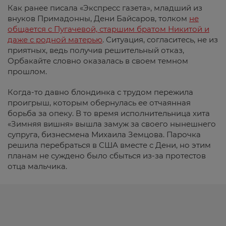
Как ранее писала «Экспресс газета», младший из
внуков Примадонны, Дени Байсаров, толком
не
общается с Пугачевой, старшим братом Никитой и
даже с родной матерью
. Ситуация, согласитесь, не из
приятных, ведь получив решительный отказ,
Орбакайте словно оказалась в своем темном
прошлом.
Когда-то давно блондинка с трудом пережила
проигрыш, которым обернулась ее отчаянная
борьба за опеку. В то время исполнительница хита
«Зимняя вишня» вышла замуж за своего нынешнего
супруга, бизнесмена Михаила Земцова. Парочка
решила перебраться в США вместе с Дени, но этим
планам не суждено было сбыться из-за протестов
отца мальчика.