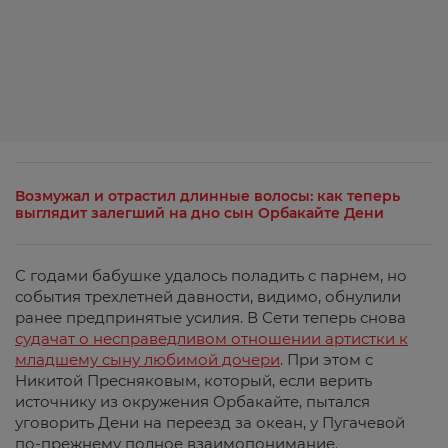
Возмужал и отрастил длинные волосы: как теперь
выглядит залегший на дно сын Орбакайте Дени
С годами бабушке удалось поладить с парнем, но
события трехлетней давности, видимо, обнулили
ранее предпринятые усилия. В Сети теперь снова
судачат о несправедливом отношении артистки к
младшему сыну любимой дочери
. При этом с
Никитой Пресняковым, который, если верить
источнику из окружения Орбакайте, пытался
уговорить Дени на переезд за океан, у Пугачевой
по-прежнему полное взаимопонимание.