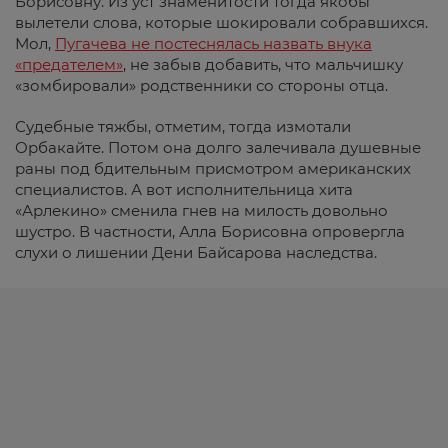
Борисовну. Из уст знаменитости тогда якобы
вылетели слова, которые шокировали собравшихся.
Мол,
Пугачева не постеснялась назвать внука
«предателем»
, не забыв добавить, что мальчишку
«зомбировали» родственники со стороны отца.
Судебные тяжбы, отметим, тогда измотали
Орбакайте. Потом она долго залечивала душевные
раны под бдительным присмотром американских
специалистов. А вот исполнительница хита
«Арлекино» сменила гнев на милость довольно
шустро. В частности, Алла Борисовна опровергла
слухи о лишении Дени Байсарова наследства.