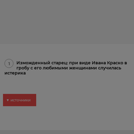
Изможденный старец: при виде Ивана Краско в
1
гробу с его любимыми женщинами случилась
истерика
▼ источники