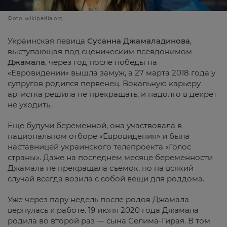
Фото: wikipedia.org
Украинская певица
Сусанна Джамаладинова
,
выступающая под сценическим псевдонимом
Джамала
, через год после победы на
«Евровидении» вышла замуж, а 27 марта 2018 года у
супругов родился первенец. Вокальную карьеру
артистка решила не прекращать, и надолго в декрет
не уходить.
Еще будучи беременной, она участвовала в
национальном отборе «Евровидения» и была
наставницей украинского телепроекта «Голос
страны». Даже на последнем месяце беременности
Джамала не прекращала съемок, но на всякий
случай всегда возила с собой вещи для роддома.
Уже через пару недель после родов Джамала
вернулась к работе. 19 июня 2020 года Джамала
родила во второй раз — сына Селима-Гирая. В том