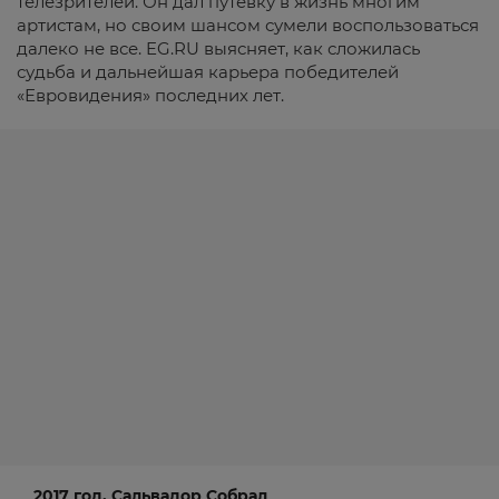
телезрителей. Он дал путевку в жизнь многим
артистам, но своим шансом сумели воспользоваться
далеко не все. EG.RU выясняет, как сложилась
судьба и дальнейшая карьера победителей
«Евровидения» последних лет.
2017 год, Сальвадор Собрал