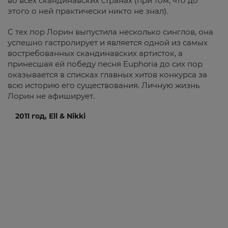
во всех скандинавских странах (при том, что до
этого о ней практически никто не знал).
С тех пор Лорин выпустила несколько синглов, она
успешно гастролирует и является одной из самых
востребованных скандинавских артисток, а
принесшая ей победу песня Euphoria до сих пор
оказывается в списках главных хитов конкурса за
всю историю его существования. Личную жизнь
Лорин не афиширует.
2011 год, Ell & Nikki