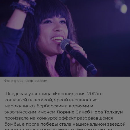
Фото: globallookpress.com
Шведская участница «Евровидения-2012» с
кошачьей пластикой, яркой внешностью,
марокканско-берберскими корнями и
экзотическим именем
Лорине Синеб Нора Толхауи
произвела на конкурсе эффект разорвавшейся
бомбы, а после победы стала национальной звездой