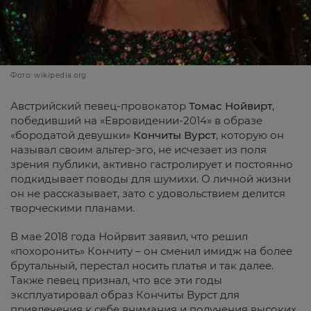
Фото: wikipedia.org
Австрийский певец-провокатор
Томас Нойвирт
,
победивший на «Евровидении-2014» в образе
«бородатой девушки»
Кончиты Вурст
, которую он
называл своим альтер-эго, не исчезает из поля
зрения публики, активно гастролирует и постоянно
подкидывает поводы для шумихи. О личной жизни
он не рассказывает, зато с удовольствием делится
творческими планами.
В мае 2018 года Нойрвит заявил, что решил
«похоронить» Кончиту – он сменил имидж на более
брутальный, перестал носить платья и так далее.
Также певец признал, что все эти годы
эксплуатировал образ Кончиты Вурст для
привлечения к себе внимания и получения высоких