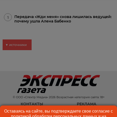
Передача «Жди меня» снова лишилась ведущей:
1
почему ушла Алена Бабенко
▼ источники
© ООО «Спектр Медиа» 2026 Возрастная категория сайта: 18+
КОНТАКТЫ
РЕКЛАМА
Оставаясь на сайте, вы подтверждаете свое согласие с
КУКИ-ФАЙЛЫ
ПОЛЬЗОВАТЕЛЬСКОЕ
политикой обработки персональных данных
и на