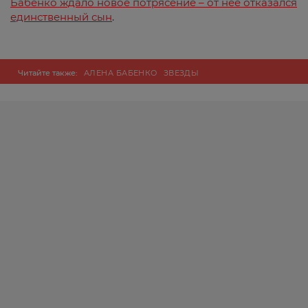
Бабенко ждало новое потрясение – от нее отказался
единственный сын
.
Читайте также:
АЛЕНА БАБЕНКО
ЗВЕЗДЫ