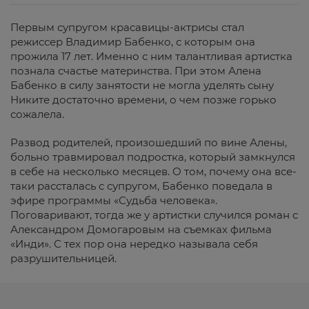
Первым супругом красавицы-актрисы стал
режиссер Владимир Бабенко, с которым она
прожила 17 лет. Именно с ним талантливая артистка
познала счастье материнства. При этом Алена
Бабенко в силу занятости не могла уделять сыну
Никите достаточно времени, о чем позже горько
сожалела.
Развод родителей, произошедший по вине Алены,
больно травмировал подростка, который замкнулся
в себе на несколько месяцев. О том, почему она все-
таки рассталась с супругом, Бабенко поведала в
эфире программы «Судьба человека».
Поговаривают, тогда же у артистки случился роман с
Александром Домогаровым на съемках фильма
«Инди». С тех пор она нередко называла себя
разрушительницей.