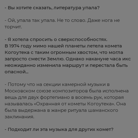
- Вы хотите сказать, литература упала?
- Ой, упала так упала. Не то слово. Даже нога не
торчит.
- Я хотела спросить о сверхспособностях.
В 1974 году мимо нашей планеты летела комета
Когоутека с таким огромным хвостом, что могла
запросто смести Землю. Однако накануне часа икс
неожиданно изменила маршрут и перестала быть
опасной...
- Потому что на секции камерной музыки в
Московском союзе композиторов была исполнена
вещь для двух фортепиано в восемь рук, которая
называлась «Охранная от кометы Когоутека». Она
была выдержана в жанре ритуала шаманского
заклинания.
- Подходит ли эта музыка для других комет?