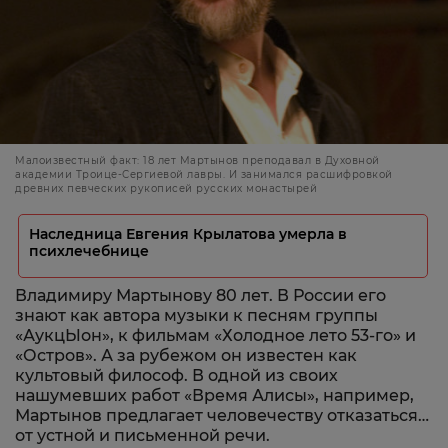
Малоизвестный факт: 18 лет Мартынов преподавал в Духовной
академии Троице-Сергиевой лавры. И занимался расшифровкой
древних певческих рукописей русских монастырей
Наследница Евгения Крылатова умерла в
психлечебнице
Владимиру Мартынову 80 лет. В России его
знают как автора музыки к песням группы
«АукцЫон», к фильмам «Холодное лето 53-го» и
«Остров». А за рубежом он известен как
культовый философ. В одной из своих
нашумевших работ «Время Алисы», например,
Мартынов предлагает человечеству отказаться…
от устной и письменной речи.