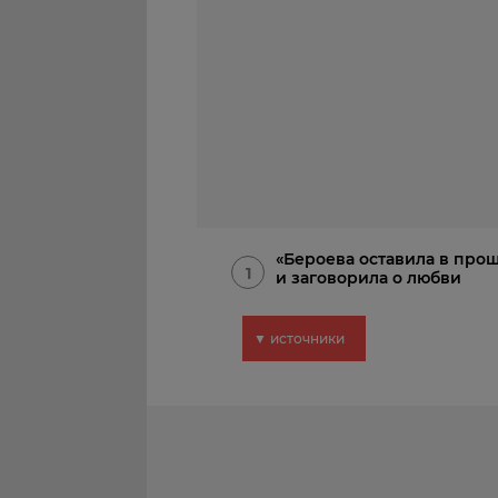
«Бероева оставила в про
1
и заговорила о любви
▼ источники