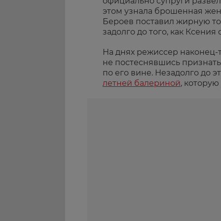
официально супруги развелис
этом узнала брошенная жена,
Бероев поставил жирную то
задолго до того, как Ксения
На днях режиссер наконец-
не постеснявшись признать
по его вине. Незадолго до э
летней балериной
, которую