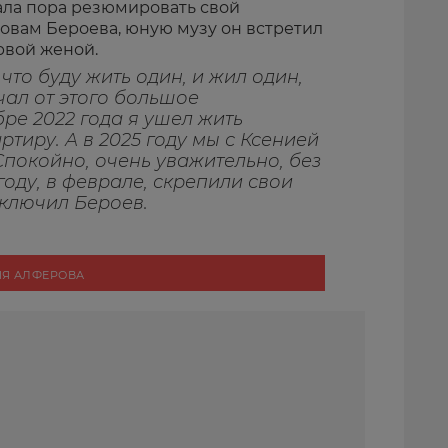
ала пора резюмировать свой
ловам Бероева, юную музу он встретил
рвой женой.
 что буду жить один, и жил один,
чал от этого большое
бре 2022 года я ушел жить
тиру. А в 2025 году мы с Ксенией
покойно, очень уважительно, без
году, в феврале, скрепили свои
аключил Бероев.
ИЯ АЛФЕРОВА