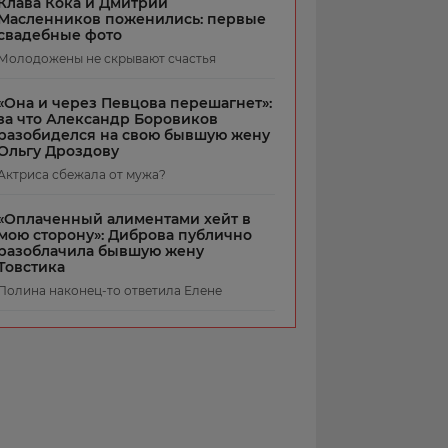
Клава Кока и Дмитрий
Масленников поженились: первые
свадебные фото
Молодожены не скрывают счастья
«Она и через Певцова перешагнет»:
за что Александр Боровиков
разобиделся на свою бывшую жену
Ольгу Дроздову
Актриса сбежала от мужа?
«Оплаченный алиментами хейт в
мою сторону»: Диброва публично
разоблачила бывшую жену
Товстика
Полина наконец-то ответила Елене