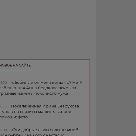
НОВОЕ НА САЙТЕ
«Любил ли он меня когда-то? Нет!»:
18:00
взбешенная Анна Седокова вскрыла
грязные измены покойного мужа
Покалеченная Ирина Безрукова
16:30
вышла на связь из машины скорой
помощи: фото
«Эти добрые люди должны мне 5
15:00
млн рублей»: из кого Анастасия