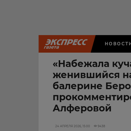
НОВОСТ
«Набежала куча
женившийся на
балерине Беро
прокомментиро
Алферовой
24 АПРЕЛЯ 2026, 15:00
9438