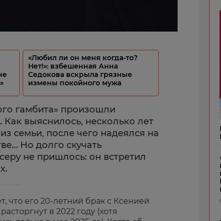
«Любил ли он меня когда-то?
Нет!»: взбешенная Анна
не
Седокова вскрыла грязные
»
измены покойного мужа
ого гамбита» произошли
 Как выяснилось, несколько лет
из семьи, после чего надеялся на
ве… Но долго скучать
еру не пришлось: он встретил
х.
ет, что его 20-летний брак с Ксенией
асторгнут в 2022 году (хотя