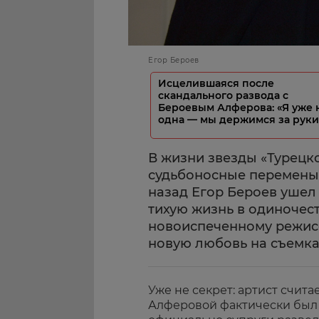
Егор Бероев
Исцелившаяся после
скандального развода с
Бероевым Алферова: «Я уже 
одна — мы держимся за руки
В жизни звезды «Турецк
судьбоносные перемены.
назад Егор Бероев ушел 
тихую жизнь в одиночест
новоиспеченному режисс
новую любовь на съемка
Уже не секрет: артист счита
Алферовой фактически был р