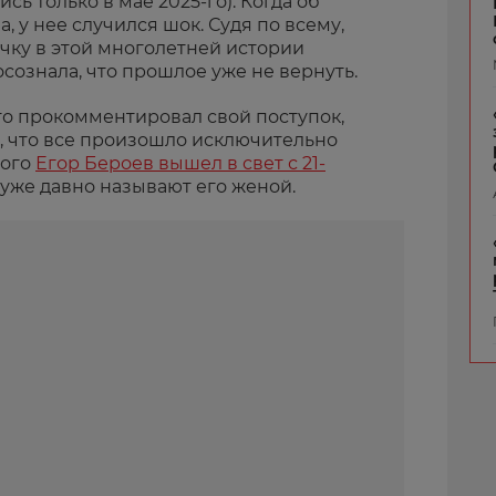
ь только в мае 2025-го). Когда об
 у нее случился шок. Судя по всему,
чку в этой многолетней истории
 осознала, что прошлое уже не вернуть.
то прокомментировал свой поступок,
, что все произошло исключительно
того
Егор Бероев вышел в свет с 21-
 уже давно называют его женой.