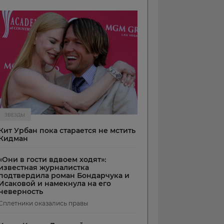
ЗВЕЗДЫ
Кит Урбан пока старается не мстить
Кидман
«Они в гости вдвоем ходят»:
известная журналистка
подтвердила роман Бондарчука и
Исаковой и намекнула на его
неверность
Сплетники оказались правы