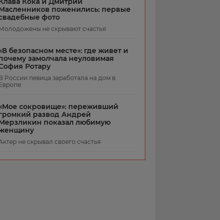
Клава Кока и Дмитрий
Масленников поженились: первые
свадебные фото
Молодожены не скрывают счастья
«В безопасном месте»: где живет и
почему замолчала неуловимая
София Ротару
В России певица заработала на дом в
Европе
«Мое сокровище»: переживший
громкий развод Андрей
Мерзликин показал любимую
женщину
Актер не скрывал своего счастья