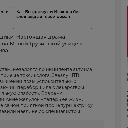
ева:
Как Бондарчук и Исакова без
слов выдают свой роман
дики. Настоящая драма
 на Малой Грузинской улице в
ива.
стам, незадолго до инцидента актриса
 приеме токсиколога. Звезду НТВ
овышении дозы успокоительных
Казючиц переборщила с лекарством,
ильную слабость. Вовремя
 Анне желудок – теперь ее жизни
 не самой приятной процедуры актрису
ставили наедине со специалистом.