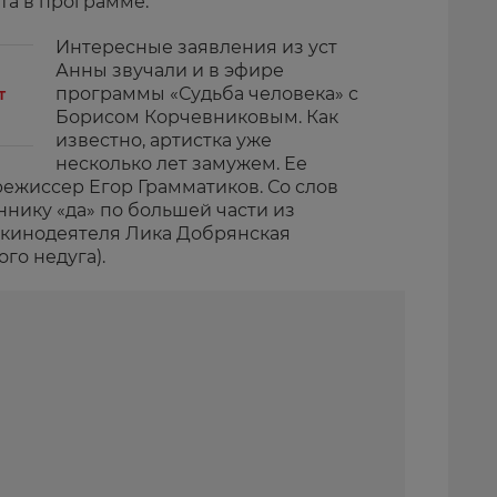
та в программе.
Интересные заявления из уст
Анны звучали и в эфире
программы «Судьба человека» с
т
Борисом Корчевниковым. Как
известно, артистка уже
несколько лет замужем. Ее
 режиссер Егор Грамматиков. Со слов
ннику «да» по большей части из
а кинодеятеля Лика Добрянская
го недуга).