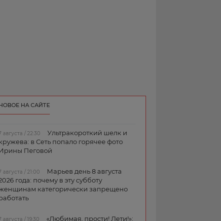
НОВОЕ НА САЙТЕ
Ультракороткий шелк и
7 августа / 22:30
кружева: в Сеть попало горячее фото
Ирины Пеговой
Марьев день 8 августа
7 августа / 21:00
2026 года: почему в эту субботу
женщинам категорически запрещено
работать
«Любимая, прости! Лети!»:
7 августа / 19:30