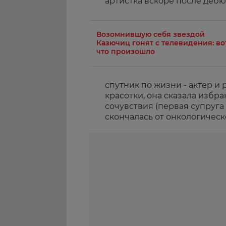
артистка вскоре после дебю
Возомнившую себя звездой
Казючиц гонят с телевидения: во
что произошло
спутник по жизни - актер и
красотки, она сказала избра
сочувствия (первая супруг
скончалась от онкологическо