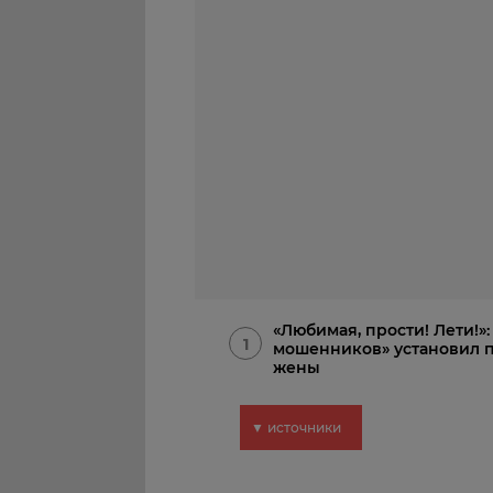
«Любимая, прости! Лети!»
1
мошенников» установил п
жены
▼ источники