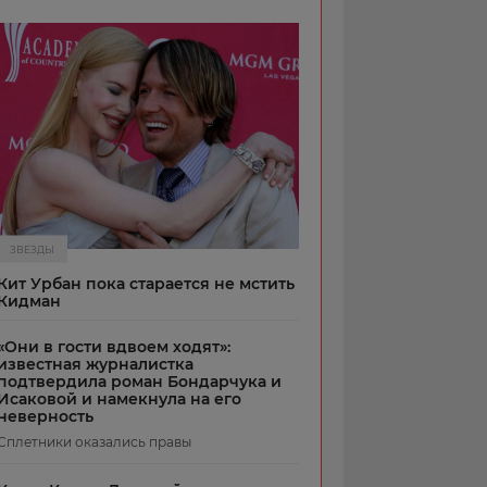
ЗВЕЗДЫ
Кит Урбан пока старается не мстить
Кидман
«Они в гости вдвоем ходят»:
известная журналистка
подтвердила роман Бондарчука и
Исаковой и намекнула на его
неверность
Сплетники оказались правы