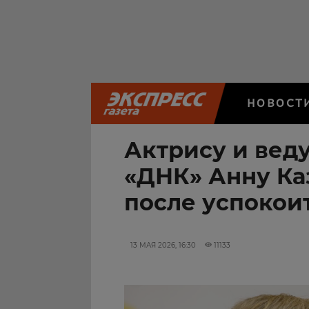
НОВОСТ
Актрису и ве
«ДНК» Анну Ка
после успокои
13 МАЯ 2026, 16:30
11133